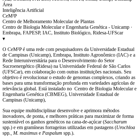
Área
Inteligência Artificial
CeM²P
Centro de Melhoramento Molecular de Plantas
Centro de Biologia Molecular e Engenharia Genética - Unicamp ·
Embrapa, FAPESP, IAC, Instituto Biológico, Ridesa-UFScar
▾
O CeM²P é uma rede com pesquisadores da Universidade Estadual
de Campinas (Unicamp), Embrapa, Instituto Agronômico (IAC) e a
Rede Interuniversitária para o Desenvolvimento do Setor
Sucroenergético (Ridesa) na Universidade Federal de São Carlos
(UFSCar), em colaboração com outras instituições nacionais. Seu
objetivo é revolucionar o estudo de genomas complexos, criando as
bases para uma transformação profunda em variedades agrícolas de
relevância global. Está instalado no Centro de Biologia Molecular e
Engenharia Genética (CBMEG), Universidade Estadual de
Campinas (Unicamp),
Sua equipe multidisciplinar desenvolve e aprimora métodos
inovadores, de ponta, e melhores práticas para maximizar de forma
sustentável os ganhos genéticos na cana-de-açúcar (
Saccharum
spp
.
) e em gramíneas forrageiras utilizadas em pastagens (
Urochloa
spp
., M. maximus
e
Paspalum
spp
.
).