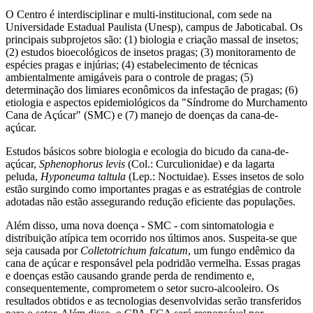
O Centro é interdisciplinar e multi-institucional, com sede na
Universidade Estadual Paulista (Unesp), campus de Jaboticabal. Os
principais subprojetos são: (1) biologia e criação massal de insetos;
(2) estudos bioecológicos de insetos pragas; (3) monitoramento de
espécies pragas e injúrias; (4) estabelecimento de técnicas
ambientalmente amigáveis para o controle de pragas; (5)
determinação dos limiares econômicos da infestação de pragas; (6)
etiologia e aspectos epidemiológicos da "Síndrome do Murchamento
Cana de Açúcar" (SMC) e (7) manejo de doenças da cana-de-
açúcar.
Estudos básicos sobre biologia e ecologia do bicudo da cana-de-
açúcar,
Sphenophorus levis
(Col.: Curculionidae) e da lagarta
peluda,
Hyponeuma taltula
(Lep.: Noctuidae). Esses insetos de solo
estão surgindo como importantes pragas e as estratégias de controle
adotadas não estão assegurando redução eficiente das populações.
Além disso, uma nova doença - SMC - com sintomatologia e
distribuição atípica tem ocorrido nos últimos anos. Suspeita-se que
seja causada por
Colletotrichum falcatum
, um fungo endêmico da
cana de açúcar e responsável pela podridão vermelha. Essas pragas
e doenças estão causando grande perda de rendimento e,
consequentemente, comprometem o setor sucro-alcooleiro. Os
resultados obtidos e as tecnologias desenvolvidas serão transferidos