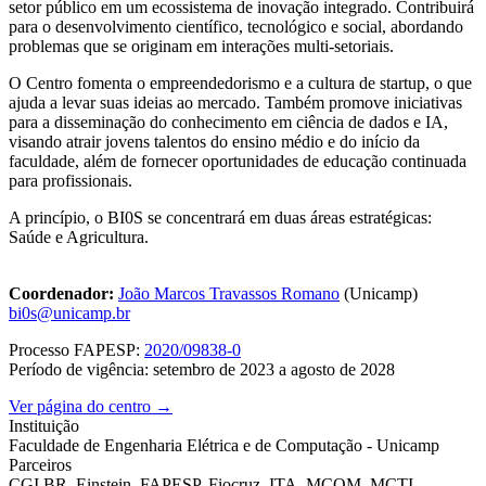
setor público em um ecossistema de inovação integrado. Contribuirá
para o desenvolvimento científico, tecnológico e social, abordando
problemas que se originam em interações multi-setoriais.
O Centro fomenta o empreendedorismo e a cultura de startup, o que
ajuda a levar suas ideias ao mercado. Também promove iniciativas
para a disseminação do conhecimento em ciência de dados e IA,
visando atrair jovens talentos do ensino médio e do início da
faculdade, além de fornecer oportunidades de educação continuada
para profissionais.
A princípio, o BI0S se concentrará em duas áreas estratégicas:
Saúde e Agricultura.
Coordenador:
João Marcos Travassos Romano
(Unicamp)
bi0s@unicamp.br
Processo FAPESP:
2020/09838-0
Período de vigência: setembro de 2023 a agosto de 2028
Ver página do centro →
Instituição
Faculdade de Engenharia Elétrica e de Computação - Unicamp
Parceiros
CGI.BR, Einstein, FAPESP, Fiocruz, ITA, MCOM, MCTI,