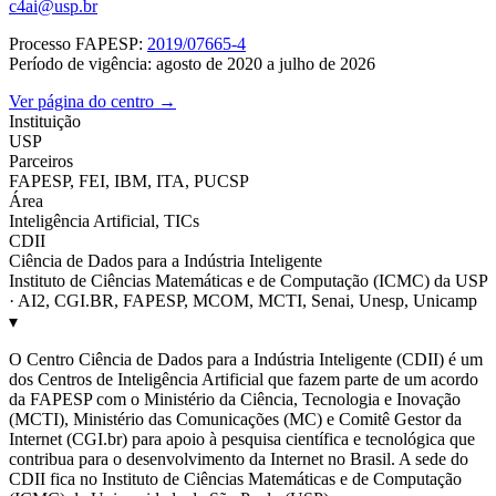
c4ai@usp.br
Processo FAPESP:
2019/07665-4
Período de vigência: agosto de 2020 a julho de 2026
Ver página do centro →
Instituição
USP
Parceiros
FAPESP, FEI, IBM, ITA, PUCSP
Área
Inteligência Artificial, TICs
CDII
Ciência de Dados para a Indústria Inteligente
Instituto de Ciências Matemáticas e de Computação (ICMC) da USP
· AI2, CGI.BR, FAPESP, MCOM, MCTI, Senai, Unesp, Unicamp
▾
O Centro Ciência de Dados para a Indústria Inteligente (CDII) é um
dos Centros de Inteligência Artificial que fazem parte de um acordo
da FAPESP com o Ministério da Ciência, Tecnologia e Inovação
(MCTI), Ministério das Comunicações (MC) e Comitê Gestor da
Internet (CGI.br) para apoio à pesquisa científica e tecnológica que
contribua para o desenvolvimento da Internet no Brasil. A sede do
CDII fica no Instituto de Ciências Matemáticas e de Computação