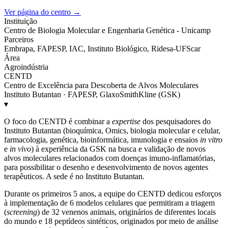
Ver página do centro →
Instituição
Centro de Biologia Molecular e Engenharia Genética - Unicamp
Parceiros
Embrapa, FAPESP, IAC, Instituto Biológico, Ridesa-UFScar
Área
Agroindústria
CENTD
Centro de Excelência para Descoberta de Alvos Moleculares
Instituto Butantan · FAPESP, GlaxoSmithKline (GSK)
▾
O foco do CENTD é combinar a
expertise
dos pesquisadores do
Instituto Butantan (bioquímica, Omics, biologia molecular e celular,
farmacologia, genética, bioinformática, imunologia e ensaios
in vitro
e
in vivo
) à experiência da GSK na busca e validação de novos
alvos moleculares relacionados com doenças imuno-inflamatórias,
para possibilitar o desenho e desenvolvimento de novos agentes
terapêuticos. A sede é no Instituto Butantan.
Durante os primeiros 5 anos, a equipe do CENTD dedicou esforços
à implementação de 6 modelos celulares que permitiram a triagem
(
screening
) de 32 venenos animais, originários de diferentes locais
do mundo e 18 peptídeos sintéticos, originados por meio de análise