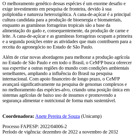
O melhoramento genético dessas espécies é um enorme desafio e
exige investimento em pesquisa de fronteira, devido à sua
poliploidia e natureza heterozigótica. A cana-de-açúcar é a principal
cultura candidata para a produção de bioenergia e biomateriais,
enquanto as gramíneas forrageiras tropicais são a base da
alimentação do gado e, consequentemente, da produção de carne e
leite. A cana-de-açúcar e as gramíneas forrageiras ocupam a primeira
e a segunda posições entre as atividades que mais contribuem para a
receita do agronegócio no Estado de São Paulo.
Além de criar novas abordagens para melhorar a produção agrícola
no Estado de São Paulo e em todo o Brasil, o CeM²P busca oferecer
sua
expertise
a outras regiões do mundo com condições ambientais
semelhantes, ampliando a influência do Brasil na pesquisa
internacional. Com apoio financeiro de longo prazo, o CeM²P
avançará significativamente na pesquisa de genomas complexos e
no melhoramento das espécies-alvo, criando uma posição única em
sistemas agrícolas de baixo uso de insumos e promovendo a
segurança alimentar e nutricional de forma mais sustentável.
Coordenadora:
Anete Pereira de Souza
(Unicamp)
Processo FAPESP: 2022/04006-2
Período de vigência: dezembro de 2022 a novembro de 2032