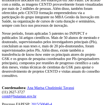
termômetros alocados em 300 endereços em São Paulo. De acordo
com a mídia, as imagens CENTD provavelmente foram visualizadas
por mais de 2 milhões de pessoas. Além disso, também foram
oferecidos pelo CENTD formação empreendedora via a
participação do grupo integrante no MBA Gestão da Inovação em
Saúde, na organização de cursos de curta duração e seminários,
sempre com foco nos processos de inovação.
Nesse período, foram aplicadas 5 patentes no INPI/PCT e
publicados 34 artigos científicos. Mais de 50 alunos de mestrado e
doutorado, supervisionados pelos investigadores principais (PIs),
concluíram as suas teses e, mais de 20 pós-doutorandos, foram
supervisionados pelos PIs. Além disso, existe também a
transferência de know-how entre os principais atores do projeto
GSK e os grupos de pesquisa coordenados por PIs (pesquisadores
principais), compostos por reuniões de progresso científico a cada
dois meses, visitas técnicas de cientistas da GSK para apoiar o
desenvolvimento de projetos CENTD e visitas anuais do conselho
consultivo.
Coordenadora
:
Ana Marisa Chudzinski Tavassi
(11) 2627-3727
centd@butantan.gov.br
Processo FAPESP:
2015/50040-4