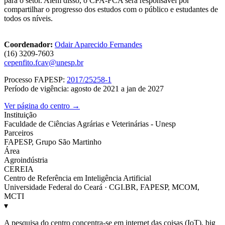
para o setor. Além disso, o CPA-FCA será responsável por
compartilhar o progresso dos estudos com o público e estudantes de
todos os níveis.
Coordenador:
Odair Aparecido Fernandes
(16) 3209-7603
cepenfito.fcav@unesp.br
Processo FAPESP:
2017/25258-1
Período de vigência: agosto de 2021 a jan de 2027
Ver página do centro →
Instituição
Faculdade de Ciências Agrárias e Veterinárias - Unesp
Parceiros
FAPESP, Grupo São Martinho
Área
Agroindústria
CEREIA
Centro de Referência em Inteligência Artificial
Universidade Federal do Ceará · CGI.BR, FAPESP, MCOM,
MCTI
▾
A pesquisa do centro concentra-se em internet das coisas (IoT), big