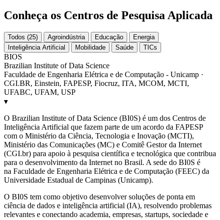
Conheça os Centros de Pesquisa Aplicada
Todos (25)
Agroindústria
Educação
Energia
Inteligência Artificial
Mobilidade
Saúde
TICs
BIOS
Brazilian Institute of Data Science
Faculdade de Engenharia Elétrica e de Computação - Unicamp ·
CGI.BR, Einstein, FAPESP, Fiocruz, ITA, MCOM, MCTI,
UFABC, UFAM, USP
▾
O Brazilian Institute of Data Science (BI0S) é um dos Centros de
Inteligência Artificial que fazem parte de um acordo da FAPESP
com o Ministério da Ciência, Tecnologia e Inovação (MCTI),
Ministério das Comunicações (MC) e Comitê Gestor da Internet
(CGI.br) para apoio à pesquisa científica e tecnológica que contribua
para o desenvolvimento da Internet no Brasil. A sede do BI0S é
na Faculdade de Engenharia Elétrica e de Computação (FEEC) da
Universidade Estadual de Campinas (Unicamp).
O BI0S tem como objetivo desenvolver soluções de ponta em
ciência de dados e inteligência artificial (IA), resolvendo problemas
relevantes e conectando academia, empresas, startups, sociedade e