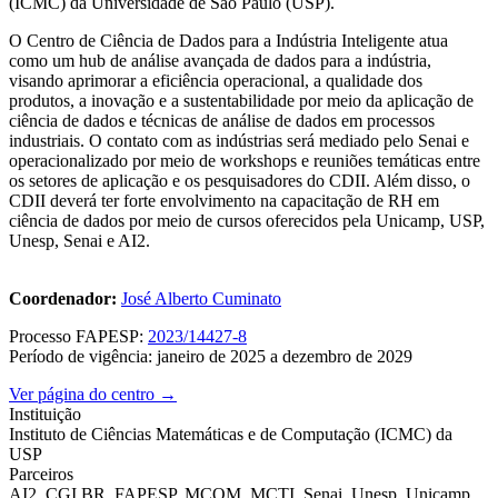
(ICMC) da Universidade de São Paulo (USP).
O Centro de Ciência de Dados para a Indústria Inteligente atua
como um hub de análise avançada de dados para a indústria,
visando aprimorar a eficiência operacional, a qualidade dos
produtos, a inovação e a sustentabilidade por meio da aplicação de
ciência de dados e técnicas de análise de dados em processos
industriais. O contato com as indústrias será mediado pelo Senai e
operacionalizado por meio de workshops e reuniões temáticas entre
os setores de aplicação e os pesquisadores do CDII. Além disso, o
CDII deverá ter forte envolvimento na capacitação de RH em
ciência de dados por meio de cursos oferecidos pela Unicamp, USP,
Unesp, Senai e AI2.
Coordenador:
José Alberto Cuminato
Processo FAPESP:
2023/14427-8
Período de vigência: janeiro de 2025 a dezembro de 2029
Ver página do centro →
Instituição
Instituto de Ciências Matemáticas e de Computação (ICMC) da
USP
Parceiros
AI2, CGI.BR, FAPESP, MCOM, MCTI, Senai, Unesp, Unicamp