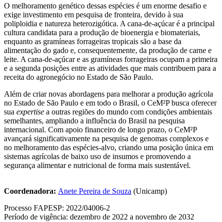
O melhoramento genético dessas espécies é um enorme desafio e
exige investimento em pesquisa de fronteira, devido à sua
poliploidia e natureza heterozigótica. A cana-de-açúcar é a principal
cultura candidata para a produção de bioenergia e biomateriais,
enquanto as gramíneas forrageiras tropicais são a base da
alimentação do gado e, consequentemente, da produção de carne e
leite. A cana-de-açúcar e as gramíneas forrageiras ocupam a primeira
e a segunda posições entre as atividades que mais contribuem para a
receita do agronegócio no Estado de São Paulo.
Além de criar novas abordagens para melhorar a produção agrícola
no Estado de São Paulo e em todo o Brasil, o CeM²P busca oferecer
sua
expertise
a outras regiões do mundo com condições ambientais
semelhantes, ampliando a influência do Brasil na pesquisa
internacional. Com apoio financeiro de longo prazo, o CeM²P
avançará significativamente na pesquisa de genomas complexos e
no melhoramento das espécies-alvo, criando uma posição única em
sistemas agrícolas de baixo uso de insumos e promovendo a
segurança alimentar e nutricional de forma mais sustentável.
Coordenadora:
Anete Pereira de Souza
(Unicamp)
Processo FAPESP: 2022/04006-2
Período de vigência: dezembro de 2022 a novembro de 2032