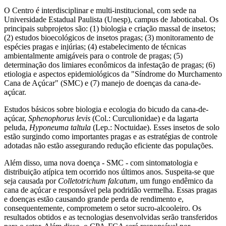
O Centro é interdisciplinar e multi-institucional, com sede na
Universidade Estadual Paulista (Unesp), campus de Jaboticabal. Os
principais subprojetos são: (1) biologia e criação massal de insetos;
(2) estudos bioecológicos de insetos pragas; (3) monitoramento de
espécies pragas e injúrias; (4) estabelecimento de técnicas
ambientalmente amigáveis para o controle de pragas; (5)
determinação dos limiares econômicos da infestação de pragas; (6)
etiologia e aspectos epidemiológicos da "Síndrome do Murchamento
Cana de Açúcar" (SMC) e (7) manejo de doenças da cana-de-
açúcar.
Estudos básicos sobre biologia e ecologia do bicudo da cana-de-
açúcar,
Sphenophorus levis
(Col.: Curculionidae) e da lagarta
peluda,
Hyponeuma taltula
(Lep.: Noctuidae). Esses insetos de solo
estão surgindo como importantes pragas e as estratégias de controle
adotadas não estão assegurando redução eficiente das populações.
Além disso, uma nova doença - SMC - com sintomatologia e
distribuição atípica tem ocorrido nos últimos anos. Suspeita-se que
seja causada por
Colletotrichum falcatum
, um fungo endêmico da
cana de açúcar e responsável pela podridão vermelha. Essas pragas
e doenças estão causando grande perda de rendimento e,
consequentemente, comprometem o setor sucro-alcooleiro. Os
resultados obtidos e as tecnologias desenvolvidas serão transferidos