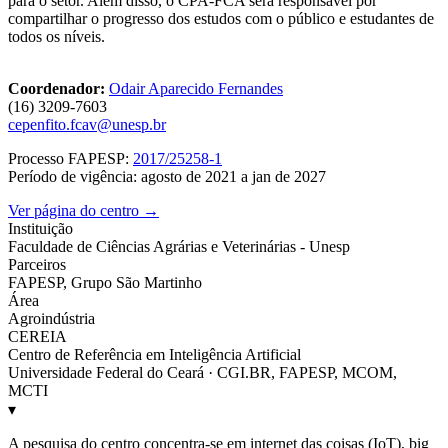
para o setor. Além disso, o CPA-FCA será responsável por
compartilhar o progresso dos estudos com o público e estudantes de
todos os níveis.
Coordenador:
Odair Aparecido Fernandes
(16) 3209-7603
cepenfito.fcav@unesp.br
Processo FAPESP:
2017/25258-1
Período de vigência: agosto de 2021 a jan de 2027
Ver página do centro →
Instituição
Faculdade de Ciências Agrárias e Veterinárias - Unesp
Parceiros
FAPESP, Grupo São Martinho
Área
Agroindústria
CEREIA
Centro de Referência em Inteligência Artificial
Universidade Federal do Ceará · CGI.BR, FAPESP, MCOM,
MCTI
▾
A pesquisa do centro concentra-se em internet das coisas (IoT), big