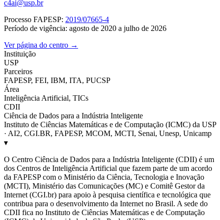
c4ai@usp.br
Processo FAPESP:
2019/07665-4
Período de vigência: agosto de 2020 a julho de 2026
Ver página do centro →
Instituição
USP
Parceiros
FAPESP, FEI, IBM, ITA, PUCSP
Área
Inteligência Artificial, TICs
CDII
Ciência de Dados para a Indústria Inteligente
Instituto de Ciências Matemáticas e de Computação (ICMC) da USP
· AI2, CGI.BR, FAPESP, MCOM, MCTI, Senai, Unesp, Unicamp
▾
O Centro Ciência de Dados para a Indústria Inteligente (CDII) é um
dos Centros de Inteligência Artificial que fazem parte de um acordo
da FAPESP com o Ministério da Ciência, Tecnologia e Inovação
(MCTI), Ministério das Comunicações (MC) e Comitê Gestor da
Internet (CGI.br) para apoio à pesquisa científica e tecnológica que
contribua para o desenvolvimento da Internet no Brasil. A sede do
CDII fica no Instituto de Ciências Matemáticas e de Computação