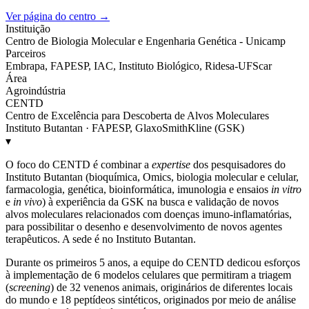
Ver página do centro →
Instituição
Centro de Biologia Molecular e Engenharia Genética - Unicamp
Parceiros
Embrapa, FAPESP, IAC, Instituto Biológico, Ridesa-UFScar
Área
Agroindústria
CENTD
Centro de Excelência para Descoberta de Alvos Moleculares
Instituto Butantan · FAPESP, GlaxoSmithKline (GSK)
▾
O foco do CENTD é combinar a
expertise
dos pesquisadores do
Instituto Butantan (bioquímica, Omics, biologia molecular e celular,
farmacologia, genética, bioinformática, imunologia e ensaios
in vitro
e
in vivo
) à experiência da GSK na busca e validação de novos
alvos moleculares relacionados com doenças imuno-inflamatórias,
para possibilitar o desenho e desenvolvimento de novos agentes
terapêuticos. A sede é no Instituto Butantan.
Durante os primeiros 5 anos, a equipe do CENTD dedicou esforços
à implementação de 6 modelos celulares que permitiram a triagem
(
screening
) de 32 venenos animais, originários de diferentes locais
do mundo e 18 peptídeos sintéticos, originados por meio de análise