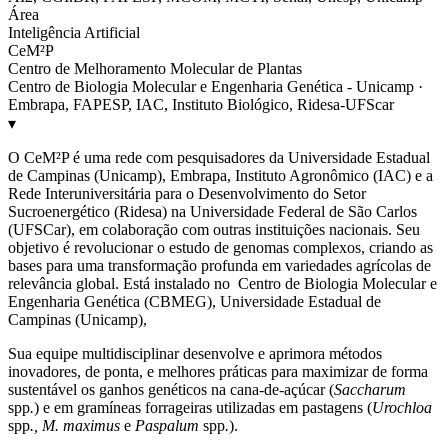
Área
Inteligência Artificial
CeM²P
Centro de Melhoramento Molecular de Plantas
Centro de Biologia Molecular e Engenharia Genética - Unicamp ·
Embrapa, FAPESP, IAC, Instituto Biológico, Ridesa-UFScar
▾
O CeM²P é uma rede com pesquisadores da Universidade Estadual
de Campinas (Unicamp), Embrapa, Instituto Agronômico (IAC) e a
Rede Interuniversitária para o Desenvolvimento do Setor
Sucroenergético (Ridesa) na Universidade Federal de São Carlos
(UFSCar), em colaboração com outras instituições nacionais. Seu
objetivo é revolucionar o estudo de genomas complexos, criando as
bases para uma transformação profunda em variedades agrícolas de
relevância global. Está instalado no Centro de Biologia Molecular e
Engenharia Genética (CBMEG), Universidade Estadual de
Campinas (Unicamp),
Sua equipe multidisciplinar desenvolve e aprimora métodos
inovadores, de ponta, e melhores práticas para maximizar de forma
sustentável os ganhos genéticos na cana-de-açúcar (
Saccharum
spp
.
) e em gramíneas forrageiras utilizadas em pastagens (
Urochloa
spp
., M. maximus
e
Paspalum
spp
.
).