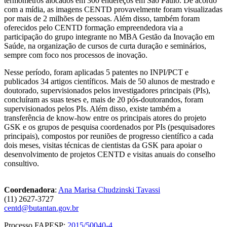
termômetros alocados em 300 endereços em São Paulo. De acordo
com a mídia, as imagens CENTD provavelmente foram visualizadas
por mais de 2 milhões de pessoas. Além disso, também foram
oferecidos pelo CENTD formação empreendedora via a
participação do grupo integrante no MBA Gestão da Inovação em
Saúde, na organização de cursos de curta duração e seminários,
sempre com foco nos processos de inovação.
Nesse período, foram aplicadas 5 patentes no INPI/PCT e
publicados 34 artigos científicos. Mais de 50 alunos de mestrado e
doutorado, supervisionados pelos investigadores principais (PIs),
concluíram as suas teses e, mais de 20 pós-doutorandos, foram
supervisionados pelos PIs. Além disso, existe também a
transferência de know-how entre os principais atores do projeto
GSK e os grupos de pesquisa coordenados por PIs (pesquisadores
principais), compostos por reuniões de progresso científico a cada
dois meses, visitas técnicas de cientistas da GSK para apoiar o
desenvolvimento de projetos CENTD e visitas anuais do conselho
consultivo.
Coordenadora
:
Ana Marisa Chudzinski Tavassi
(11) 2627-3727
centd@butantan.gov.br
Processo FAPESP:
2015/50040-4