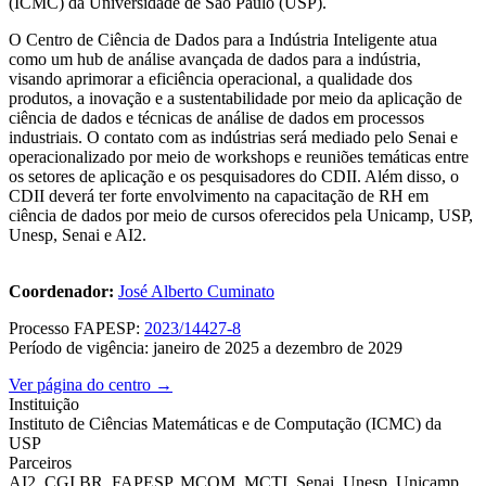
(ICMC) da Universidade de São Paulo (USP).
O Centro de Ciência de Dados para a Indústria Inteligente atua
como um hub de análise avançada de dados para a indústria,
visando aprimorar a eficiência operacional, a qualidade dos
produtos, a inovação e a sustentabilidade por meio da aplicação de
ciência de dados e técnicas de análise de dados em processos
industriais. O contato com as indústrias será mediado pelo Senai e
operacionalizado por meio de workshops e reuniões temáticas entre
os setores de aplicação e os pesquisadores do CDII. Além disso, o
CDII deverá ter forte envolvimento na capacitação de RH em
ciência de dados por meio de cursos oferecidos pela Unicamp, USP,
Unesp, Senai e AI2.
Coordenador:
José Alberto Cuminato
Processo FAPESP:
2023/14427-8
Período de vigência: janeiro de 2025 a dezembro de 2029
Ver página do centro →
Instituição
Instituto de Ciências Matemáticas e de Computação (ICMC) da
USP
Parceiros
AI2, CGI.BR, FAPESP, MCOM, MCTI, Senai, Unesp, Unicamp