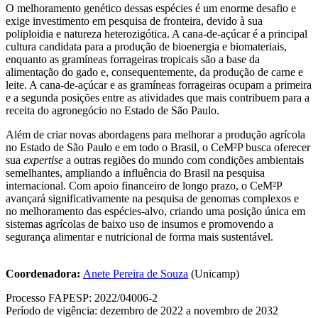
O melhoramento genético dessas espécies é um enorme desafio e
exige investimento em pesquisa de fronteira, devido à sua
poliploidia e natureza heterozigótica. A cana-de-açúcar é a principal
cultura candidata para a produção de bioenergia e biomateriais,
enquanto as gramíneas forrageiras tropicais são a base da
alimentação do gado e, consequentemente, da produção de carne e
leite. A cana-de-açúcar e as gramíneas forrageiras ocupam a primeira
e a segunda posições entre as atividades que mais contribuem para a
receita do agronegócio no Estado de São Paulo.
Além de criar novas abordagens para melhorar a produção agrícola
no Estado de São Paulo e em todo o Brasil, o CeM²P busca oferecer
sua
expertise
a outras regiões do mundo com condições ambientais
semelhantes, ampliando a influência do Brasil na pesquisa
internacional. Com apoio financeiro de longo prazo, o CeM²P
avançará significativamente na pesquisa de genomas complexos e
no melhoramento das espécies-alvo, criando uma posição única em
sistemas agrícolas de baixo uso de insumos e promovendo a
segurança alimentar e nutricional de forma mais sustentável.
Coordenadora:
Anete Pereira de Souza
(Unicamp)
Processo FAPESP: 2022/04006-2
Período de vigência: dezembro de 2022 a novembro de 2032