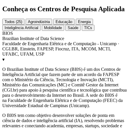
Conheça os Centros de Pesquisa Aplicada
Todos (25)
Agroindústria
Educação
Energia
Inteligência Artificial
Mobilidade
Saúde
TICs
BIOS
Brazilian Institute of Data Science
Faculdade de Engenharia Elétrica e de Computação - Unicamp ·
CGI.BR, Einstein, FAPESP, Fiocruz, ITA, MCOM, MCTI,
UFABC, UFAM, USP
▾
O Brazilian Institute of Data Science (BI0S) é um dos Centros de
Inteligência Artificial que fazem parte de um acordo da FAPESP
com o Ministério da Ciência, Tecnologia e Inovação (MCTI),
Ministério das Comunicações (MC) e Comitê Gestor da Internet
(CGI.br) para apoio à pesquisa científica e tecnológica que contribua
para o desenvolvimento da Internet no Brasil. A sede do BI0S é
na Faculdade de Engenharia Elétrica e de Computação (FEEC) da
Universidade Estadual de Campinas (Unicamp).
O BI0S tem como objetivo desenvolver soluções de ponta em
ciência de dados e inteligência artificial (IA), resolvendo problemas
relevantes e conectando academia, empresas, startups, sociedade e