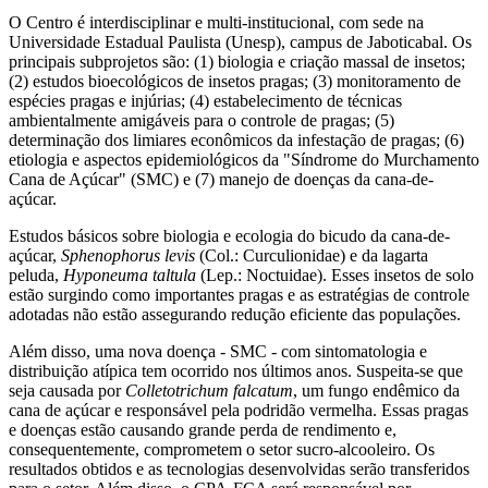
O Centro é interdisciplinar e multi-institucional, com sede na
Universidade Estadual Paulista (Unesp), campus de Jaboticabal. Os
principais subprojetos são: (1) biologia e criação massal de insetos;
(2) estudos bioecológicos de insetos pragas; (3) monitoramento de
espécies pragas e injúrias; (4) estabelecimento de técnicas
ambientalmente amigáveis para o controle de pragas; (5)
determinação dos limiares econômicos da infestação de pragas; (6)
etiologia e aspectos epidemiológicos da "Síndrome do Murchamento
Cana de Açúcar" (SMC) e (7) manejo de doenças da cana-de-
açúcar.
Estudos básicos sobre biologia e ecologia do bicudo da cana-de-
açúcar,
Sphenophorus levis
(Col.: Curculionidae) e da lagarta
peluda,
Hyponeuma taltula
(Lep.: Noctuidae). Esses insetos de solo
estão surgindo como importantes pragas e as estratégias de controle
adotadas não estão assegurando redução eficiente das populações.
Além disso, uma nova doença - SMC - com sintomatologia e
distribuição atípica tem ocorrido nos últimos anos. Suspeita-se que
seja causada por
Colletotrichum falcatum
, um fungo endêmico da
cana de açúcar e responsável pela podridão vermelha. Essas pragas
e doenças estão causando grande perda de rendimento e,
consequentemente, comprometem o setor sucro-alcooleiro. Os
resultados obtidos e as tecnologias desenvolvidas serão transferidos