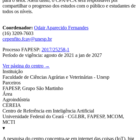
para o setor. Além disso, o CPA-FCA será responsável por
compartilhar o progresso dos estudos com o público e estudantes de
todos os níveis.
Coordenador:
Odair Aparecido Fernandes
(16) 3209-7603
cepenfito.fcav@unesp.br
Processo FAPESP:
2017/25258-1
Período de vigência: agosto de 2021 a jan de 2027
Ver página do centro →
Instituição
Faculdade de Ciências Agrárias e Veterinárias - Unesp
Parceiros
FAPESP, Grupo São Martinho
Área
Agroindústria
CEREIA
Centro de Referência em Inteligência Artificial
Universidade Federal do Ceará · CGI.BR, FAPESP, MCOM,
MCTI
▾
A pesquisa do centro concentra-se em internet das coisas (IoT), big