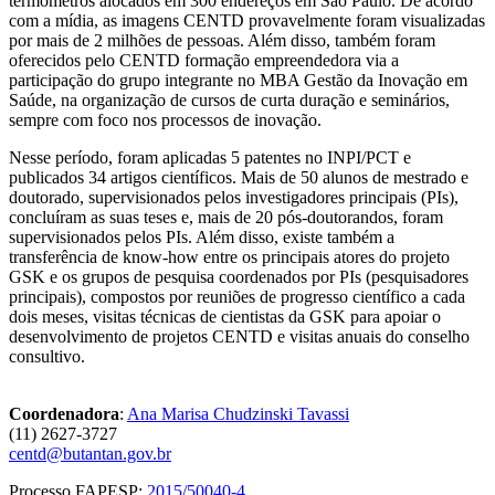
termômetros alocados em 300 endereços em São Paulo. De acordo
com a mídia, as imagens CENTD provavelmente foram visualizadas
por mais de 2 milhões de pessoas. Além disso, também foram
oferecidos pelo CENTD formação empreendedora via a
participação do grupo integrante no MBA Gestão da Inovação em
Saúde, na organização de cursos de curta duração e seminários,
sempre com foco nos processos de inovação.
Nesse período, foram aplicadas 5 patentes no INPI/PCT e
publicados 34 artigos científicos. Mais de 50 alunos de mestrado e
doutorado, supervisionados pelos investigadores principais (PIs),
concluíram as suas teses e, mais de 20 pós-doutorandos, foram
supervisionados pelos PIs. Além disso, existe também a
transferência de know-how entre os principais atores do projeto
GSK e os grupos de pesquisa coordenados por PIs (pesquisadores
principais), compostos por reuniões de progresso científico a cada
dois meses, visitas técnicas de cientistas da GSK para apoiar o
desenvolvimento de projetos CENTD e visitas anuais do conselho
consultivo.
Coordenadora
:
Ana Marisa Chudzinski Tavassi
(11) 2627-3727
centd@butantan.gov.br
Processo FAPESP:
2015/50040-4