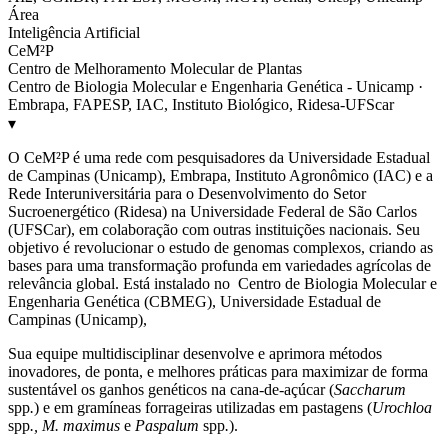
Área
Inteligência Artificial
CeM²P
Centro de Melhoramento Molecular de Plantas
Centro de Biologia Molecular e Engenharia Genética - Unicamp ·
Embrapa, FAPESP, IAC, Instituto Biológico, Ridesa-UFScar
▾
O CeM²P é uma rede com pesquisadores da Universidade Estadual
de Campinas (Unicamp), Embrapa, Instituto Agronômico (IAC) e a
Rede Interuniversitária para o Desenvolvimento do Setor
Sucroenergético (Ridesa) na Universidade Federal de São Carlos
(UFSCar), em colaboração com outras instituições nacionais. Seu
objetivo é revolucionar o estudo de genomas complexos, criando as
bases para uma transformação profunda em variedades agrícolas de
relevância global. Está instalado no Centro de Biologia Molecular e
Engenharia Genética (CBMEG), Universidade Estadual de
Campinas (Unicamp),
Sua equipe multidisciplinar desenvolve e aprimora métodos
inovadores, de ponta, e melhores práticas para maximizar de forma
sustentável os ganhos genéticos na cana-de-açúcar (
Saccharum
spp
.
) e em gramíneas forrageiras utilizadas em pastagens (
Urochloa
spp
., M. maximus
e
Paspalum
spp
.
).