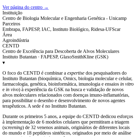
Ver página do centro →
Instituição
Centro de Biologia Molecular e Engenharia Genética - Unicamp
Parceiros
Embrapa, FAPESP, IAC, Instituto Biológico, Ridesa-UFScar
Área
Agroindústria
CENTD
Centro de Excelência para Descoberta de Alvos Moleculares
Instituto Butantan · FAPESP, GlaxoSmithKline (GSK)
▾
O foco do CENTD é combinar a
expertise
dos pesquisadores do
Instituto Butantan (bioquímica, Omics, biologia molecular e celular,
farmacologia, genética, bioinformática, imunologia e ensaios
in vitro
e
in vivo
) à experiência da GSK na busca e validação de novos
alvos moleculares relacionados com doenças imuno-inflamatórias,
para possibilitar o desenho e desenvolvimento de novos agentes
terapêuticos. A sede é no Instituto Butantan.
Durante os primeiros 5 anos, a equipe do CENTD dedicou esforços
à implementação de 6 modelos celulares que permitiram a triagem
(
screening
) de 32 venenos animais, originários de diferentes locais
do mundo e 18 peptídeos sintéticos, originados por meio de análise