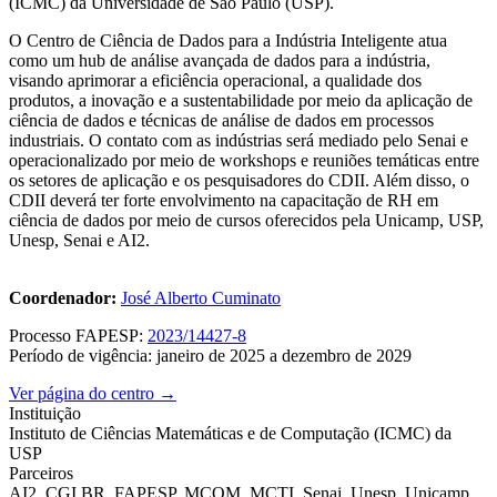
(ICMC) da Universidade de São Paulo (USP).
O Centro de Ciência de Dados para a Indústria Inteligente atua
como um hub de análise avançada de dados para a indústria,
visando aprimorar a eficiência operacional, a qualidade dos
produtos, a inovação e a sustentabilidade por meio da aplicação de
ciência de dados e técnicas de análise de dados em processos
industriais. O contato com as indústrias será mediado pelo Senai e
operacionalizado por meio de workshops e reuniões temáticas entre
os setores de aplicação e os pesquisadores do CDII. Além disso, o
CDII deverá ter forte envolvimento na capacitação de RH em
ciência de dados por meio de cursos oferecidos pela Unicamp, USP,
Unesp, Senai e AI2.
Coordenador:
José Alberto Cuminato
Processo FAPESP:
2023/14427-8
Período de vigência: janeiro de 2025 a dezembro de 2029
Ver página do centro →
Instituição
Instituto de Ciências Matemáticas e de Computação (ICMC) da
USP
Parceiros
AI2, CGI.BR, FAPESP, MCOM, MCTI, Senai, Unesp, Unicamp