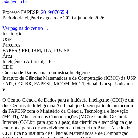
c4ai@usp.br
Processo FAPESP:
2019/07665-4
Período de vigência: agosto de 2020 a julho de 2026
Ver página do centro →
Instituição
USP
Parceiros
FAPESP, FEI, IBM, ITA, PUCSP
Área
Inteligência Artificial, TICs
CDII
Ciência de Dados para a Indústria Inteligente
Instituto de Ciências Matemáticas e de Computação (ICMC) da USP
· AI2, CGI.BR, FAPESP, MCOM, MCTI, Senai, Unesp, Unicamp
▾
O Centro Ciência de Dados para a Indústria Inteligente (CDII) é um
dos Centros de Inteligência Artificial que fazem parte de um acordo
da FAPESP com o Ministério da Ciência, Tecnologia e Inovação
(MCTI), Ministério das Comunicações (MC) e Comitê Gestor da
Internet (CGI.br) para apoio à pesquisa científica e tecnológica que
contribua para o desenvolvimento da Internet no Brasil. A sede do
CDII fica no Instituto de Ciências Matemáticas e de Computação