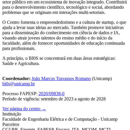
setor público em um ecossistema de inovação integrado. Contribuirá
para o desenvolvimento científico, tecnológico e social, abordando
problemas que se originam em interações multi-setoriais.
O Centro fomenta o empreendedorismo e a cultura de startup, o que
ajuda a levar suas ideias ao mercado. Também promove iniciativas
para a disseminação do conhecimento em ciência de dados e IA,
visando atrair jovens talentos do ensino médio e do início da
faculdade, além de fornecer oportunidades de educação continuada
para profissionais.
A princípio, o BI0S se concentrará em duas áreas estratégicas:
Saúde e Agricultura.
Coordenador:
João Marcos Travassos Romano
(Unicamp)
bi0s@unicamp.br
Processo FAPESP:
2020/09838-0
Período de vigência: setembro de 2023 a agosto de 2028
Ver página do centro →
Instituição
Faculdade de Engenharia Elétrica e de Computação - Unicamp
Parceiros
CGI.BR, Einstein, FAPESP, Fiocruz, ITA, MCOM, MCTI,