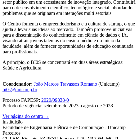
setor público em um ecossistema de inovação integrado. Contribuirá
para o desenvolvimento científico, tecnológico e social, abordando
problemas que se originam em interações multi-setoriais.
O Centro fomenta o empreendedorismo e a cultura de startup, o que
ajuda a levar suas ideias ao mercado. Também promove iniciativas
para a disseminação do conhecimento em ciência de dados e IA,
visando atrair jovens talentos do ensino médio e do início da
faculdade, além de fornecer oportunidades de educação continuada
para profissionais.
A princípio, o BI0S se concentrará em duas áreas estratégicas:
Saúde e Agricultura.
Coordenador:
João Marcos Travassos Romano
(Unicamp)
bi0s@unicamp.br
Processo FAPESP:
2020/09838-0
Período de vigência: setembro de 2023 a agosto de 2028
Ver página do centro →
Instituição
Faculdade de Engenharia Elétrica e de Computação - Unicamp
Parceiros
CGI.BR, Einstein, FAPESP, Fiocruz, ITA, MCOM, MCTI,