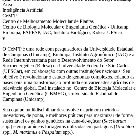
Área
Inteligência Artificial
CeM²P
Centro de Melhoramento Molecular de Plantas
Centro de Biologia Molecular e Engenharia Genética - Unicamp ·
Embrapa, FAPESP, IAC, Instituto Biológico, Ridesa-UFScar
▾
O CeM²P é uma rede com pesquisadores da Universidade Estadual
de Campinas (Unicamp), Embrapa, Instituto Agronômico (IAC) e a
Rede Interuniversitária para o Desenvolvimento do Setor
Sucroenergético (Ridesa) na Universidade Federal de São Carlos
(UFSCar), em colaboração com outras instituições nacionais. Seu
objetivo é revolucionar o estudo de genomas complexos, criando as
bases para uma transformação profunda em variedades agrícolas de
relevância global. Está instalado no Centro de Biologia Molecular e
Engenharia Genética (CBMEG), Universidade Estadual de
Campinas (Unicamp),
Sua equipe multidisciplinar desenvolve e aprimora métodos
inovadores, de ponta, e melhores práticas para maximizar de forma
sustentável os ganhos genéticos na cana-de-açúcar (
Saccharum
spp
.
) e em gramíneas forrageiras utilizadas em pastagens (
Urochloa
spp
., M. maximus
e
Paspalum
spp
.
).