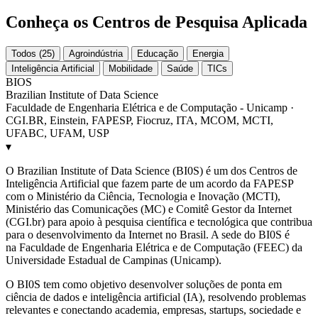
Conheça os Centros de Pesquisa Aplicada
Todos (25)
Agroindústria
Educação
Energia
Inteligência Artificial
Mobilidade
Saúde
TICs
BIOS
Brazilian Institute of Data Science
Faculdade de Engenharia Elétrica e de Computação - Unicamp ·
CGI.BR, Einstein, FAPESP, Fiocruz, ITA, MCOM, MCTI,
UFABC, UFAM, USP
▾
O Brazilian Institute of Data Science (BI0S) é um dos Centros de
Inteligência Artificial que fazem parte de um acordo da FAPESP
com o Ministério da Ciência, Tecnologia e Inovação (MCTI),
Ministério das Comunicações (MC) e Comitê Gestor da Internet
(CGI.br) para apoio à pesquisa científica e tecnológica que contribua
para o desenvolvimento da Internet no Brasil. A sede do BI0S é
na Faculdade de Engenharia Elétrica e de Computação (FEEC) da
Universidade Estadual de Campinas (Unicamp).
O BI0S tem como objetivo desenvolver soluções de ponta em
ciência de dados e inteligência artificial (IA), resolvendo problemas
relevantes e conectando academia, empresas, startups, sociedade e