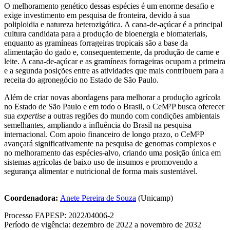
O melhoramento genético dessas espécies é um enorme desafio e
exige investimento em pesquisa de fronteira, devido à sua
poliploidia e natureza heterozigótica. A cana-de-açúcar é a principal
cultura candidata para a produção de bioenergia e biomateriais,
enquanto as gramíneas forrageiras tropicais são a base da
alimentação do gado e, consequentemente, da produção de carne e
leite. A cana-de-açúcar e as gramíneas forrageiras ocupam a primeira
e a segunda posições entre as atividades que mais contribuem para a
receita do agronegócio no Estado de São Paulo.
Além de criar novas abordagens para melhorar a produção agrícola
no Estado de São Paulo e em todo o Brasil, o CeM²P busca oferecer
sua
expertise
a outras regiões do mundo com condições ambientais
semelhantes, ampliando a influência do Brasil na pesquisa
internacional. Com apoio financeiro de longo prazo, o CeM²P
avançará significativamente na pesquisa de genomas complexos e
no melhoramento das espécies-alvo, criando uma posição única em
sistemas agrícolas de baixo uso de insumos e promovendo a
segurança alimentar e nutricional de forma mais sustentável.
Coordenadora:
Anete Pereira de Souza
(Unicamp)
Processo FAPESP: 2022/04006-2
Período de vigência: dezembro de 2022 a novembro de 2032