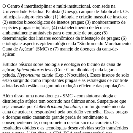
O Centro é interdisciplinar e multi-institucional, com sede na
Universidade Estadual Paulista (Unesp), campus de Jaboticabal. Os
principais subprojetos são: (1) biologia e criação massal de insetos;
(2) estudos bioecológicos de insetos pragas; (3) monitoramento de
espécies pragas e injúrias; (4) estabelecimento de técnicas
ambientalmente amigáveis para o controle de pragas; (5)
determinação dos limiares econômicos da infestação de pragas; (6)
etiologia e aspectos epidemiológicos da "Síndrome do Murchamento
Cana de Açúcar" (SMC) e (7) manejo de doenças da cana-de-
açúcar.
Estudos básicos sobre biologia e ecologia do bicudo da cana-de-
açúcar,
Sphenophorus levis
(Col.: Curculionidae) e da lagarta
peluda,
Hyponeuma taltula
(Lep.: Noctuidae). Esses insetos de solo
estão surgindo como importantes pragas e as estratégias de controle
adotadas não estão assegurando redução eficiente das populações.
Além disso, uma nova doença - SMC - com sintomatologia e
distribuição atípica tem ocorrido nos últimos anos. Suspeita-se que
seja causada por
Colletotrichum falcatum
, um fungo endêmico da
cana de açúcar e responsável pela podridão vermelha. Essas pragas
e doenças estão causando grande perda de rendimento e,
consequentemente, comprometem o setor sucro-alcooleiro. Os
resultados obtidos e as tecnologias desenvolvidas serão transferidos