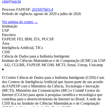
c4ai@usp.br
Processo FAPESP:
2019/07665-4
Período de vigência: agosto de 2020 a julho de 2026
Ver página do centro →
Instituição
USP
Parceiros
FAPESP, FEI, IBM, ITA, PUCSP
Área
Inteligência Artificial, TICs
CDII
Ciência de Dados para a Indústria Inteligente
Instituto de Ciências Matemáticas e de Computação (ICMC) da USP
· AI2, CGI.BR, FAPESP, MCOM, MCTI, Senai, Unesp, Unicamp
▾
O Centro Ciência de Dados para a Indústria Inteligente (CDII) é um
dos Centros de Inteligência Artificial que fazem parte de um acordo
da FAPESP com o Ministério da Ciência, Tecnologia e Inovação
(MCTI), Ministério das Comunicações (MC) e Comitê Gestor da
Internet (CGI.br) para apoio à pesquisa científica e tecnológica que
contribua para o desenvolvimento da Internet no Brasil. A sede do
CDII fica no Instituto de Ciências Matemáticas e de Computação