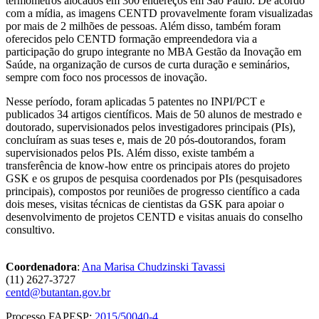
termômetros alocados em 300 endereços em São Paulo. De acordo
com a mídia, as imagens CENTD provavelmente foram visualizadas
por mais de 2 milhões de pessoas. Além disso, também foram
oferecidos pelo CENTD formação empreendedora via a
participação do grupo integrante no MBA Gestão da Inovação em
Saúde, na organização de cursos de curta duração e seminários,
sempre com foco nos processos de inovação.
Nesse período, foram aplicadas 5 patentes no INPI/PCT e
publicados 34 artigos científicos. Mais de 50 alunos de mestrado e
doutorado, supervisionados pelos investigadores principais (PIs),
concluíram as suas teses e, mais de 20 pós-doutorandos, foram
supervisionados pelos PIs. Além disso, existe também a
transferência de know-how entre os principais atores do projeto
GSK e os grupos de pesquisa coordenados por PIs (pesquisadores
principais), compostos por reuniões de progresso científico a cada
dois meses, visitas técnicas de cientistas da GSK para apoiar o
desenvolvimento de projetos CENTD e visitas anuais do conselho
consultivo.
Coordenadora
:
Ana Marisa Chudzinski Tavassi
(11) 2627-3727
centd@butantan.gov.br
Processo FAPESP:
2015/50040-4