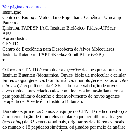
Ver página do centro →
Instituição
Centro de Biologia Molecular e Engenharia Genética - Unicamp
Parceiros
Embrapa, FAPESP, IAC, Instituto Biológico, Ridesa-UFScar
Área
Agroindústria
CENTD
Centro de Excelência para Descoberta de Alvos Moleculares
Instituto Butantan · FAPESP, GlaxoSmithKline (GSK)
▾
O foco do CENTD é combinar a
expertise
dos pesquisadores do
Instituto Butantan (bioquímica, Omics, biologia molecular e celular,
farmacologia, genética, bioinformática, imunologia e ensaios
in vitro
e
in vivo
) à experiência da GSK na busca e validação de novos
alvos moleculares relacionados com doenças imuno-inflamatórias,
para possibilitar o desenho e desenvolvimento de novos agentes
terapêuticos. A sede é no Instituto Butantan.
Durante os primeiros 5 anos, a equipe do CENTD dedicou esforços
à implementação de 6 modelos celulares que permitiram a triagem
(
screening
) de 32 venenos animais, originários de diferentes locais
do mundo e 18 peptídeos sintéticos, originados por meio de análise