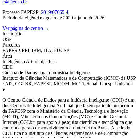
c4ai@usp.br
Processo FAPESP:
2019/07665-4
Período de vigência: agosto de 2020 a julho de 2026
Ver página do centro →
Instituição
USP
Parceiros
FAPESP, FEI, IBM, ITA, PUCSP
Área
Inteligência Artificial, TICs
CDII
Ciência de Dados para a Indústria Inteligente
Instituto de Ciências Matemáticas e de Computação (ICMC) da USP
· AI2, CGI.BR, FAPESP, MCOM, MCTI, Senai, Unesp, Unicamp
▾
O Centro Ciência de Dados para a Indústria Inteligente (CDII) é um
dos Centros de Inteligência Artificial que fazem parte de um acordo
da FAPESP com o Ministério da Ciência, Tecnologia e Inovação
(MCTI), Ministério das Comunicações (MC) e Comitê Gestor da
Internet (CGI.br) para apoio à pesquisa científica e tecnológica que
contribua para o desenvolvimento da Internet no Brasil. A sede do
CDII fica no Instituto de Ciências Matemáticas e de Computação