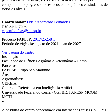
para o setor. Além disso, o CPA-FCA será responsável por
compartilhar o progresso dos estudos com o público e estudantes de
todos os níveis.
Coordenador:
Odair Aparecido Fernandes
(16) 3209-7603
cepenfito.fcav@unesp.br
Processo FAPESP:
2017/25258-1
Período de vigência: agosto de 2021 a jan de 2027
Ver página do centro →
Instituição
Faculdade de Ciências Agrárias e Veterinárias - Unesp
Parceiros
FAPESP, Grupo São Martinho
Área
Agroindústria
CEREIA
Centro de Referência em Inteligência Artificial
Universidade Federal do Ceará · CGI.BR, FAPESP, MCOM,
MCTI
▾
A pesquisa do centro concentra-se em internet das coisas (IoT), big