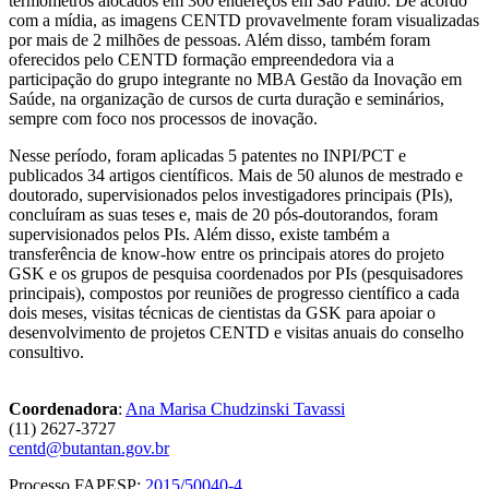
termômetros alocados em 300 endereços em São Paulo. De acordo
com a mídia, as imagens CENTD provavelmente foram visualizadas
por mais de 2 milhões de pessoas. Além disso, também foram
oferecidos pelo CENTD formação empreendedora via a
participação do grupo integrante no MBA Gestão da Inovação em
Saúde, na organização de cursos de curta duração e seminários,
sempre com foco nos processos de inovação.
Nesse período, foram aplicadas 5 patentes no INPI/PCT e
publicados 34 artigos científicos. Mais de 50 alunos de mestrado e
doutorado, supervisionados pelos investigadores principais (PIs),
concluíram as suas teses e, mais de 20 pós-doutorandos, foram
supervisionados pelos PIs. Além disso, existe também a
transferência de know-how entre os principais atores do projeto
GSK e os grupos de pesquisa coordenados por PIs (pesquisadores
principais), compostos por reuniões de progresso científico a cada
dois meses, visitas técnicas de cientistas da GSK para apoiar o
desenvolvimento de projetos CENTD e visitas anuais do conselho
consultivo.
Coordenadora
:
Ana Marisa Chudzinski Tavassi
(11) 2627-3727
centd@butantan.gov.br
Processo FAPESP:
2015/50040-4