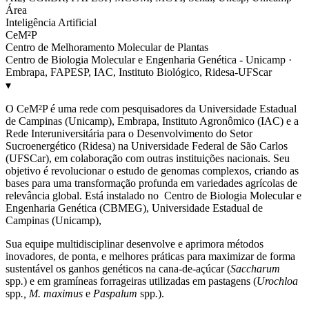
Área
Inteligência Artificial
CeM²P
Centro de Melhoramento Molecular de Plantas
Centro de Biologia Molecular e Engenharia Genética - Unicamp ·
Embrapa, FAPESP, IAC, Instituto Biológico, Ridesa-UFScar
▾
O CeM²P é uma rede com pesquisadores da Universidade Estadual
de Campinas (Unicamp), Embrapa, Instituto Agronômico (IAC) e a
Rede Interuniversitária para o Desenvolvimento do Setor
Sucroenergético (Ridesa) na Universidade Federal de São Carlos
(UFSCar), em colaboração com outras instituições nacionais. Seu
objetivo é revolucionar o estudo de genomas complexos, criando as
bases para uma transformação profunda em variedades agrícolas de
relevância global. Está instalado no Centro de Biologia Molecular e
Engenharia Genética (CBMEG), Universidade Estadual de
Campinas (Unicamp),
Sua equipe multidisciplinar desenvolve e aprimora métodos
inovadores, de ponta, e melhores práticas para maximizar de forma
sustentável os ganhos genéticos na cana-de-açúcar (
Saccharum
spp
.
) e em gramíneas forrageiras utilizadas em pastagens (
Urochloa
spp
., M. maximus
e
Paspalum
spp
.
).