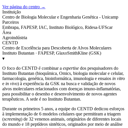
Ver página do centro →
Instituição
Centro de Biologia Molecular e Engenharia Genética - Unicamp
Parceiros
Embrapa, FAPESP, IAC, Instituto Biológico, Ridesa-UFScar
Área
Agroindústria
CENTD
Centro de Excelência para Descoberta de Alvos Moleculares
Instituto Butantan · FAPESP, GlaxoSmithKline (GSK)
▾
O foco do CENTD é combinar a
expertise
dos pesquisadores do
Instituto Butantan (bioquímica, Omics, biologia molecular e celular,
farmacologia, genética, bioinformática, imunologia e ensaios
in vitro
e
in vivo
) à experiência da GSK na busca e validação de novos
alvos moleculares relacionados com doenças imuno-inflamatórias,
para possibilitar o desenho e desenvolvimento de novos agentes
terapêuticos. A sede é no Instituto Butantan.
Durante os primeiros 5 anos, a equipe do CENTD dedicou esforços
à implementação de 6 modelos celulares que permitiram a triagem
(
screening
) de 32 venenos animais, originários de diferentes locais
do mundo e 18 peptídeos sintéticos, originados por meio de análise