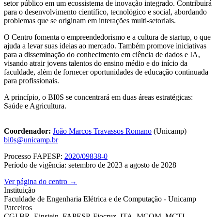
setor público em um ecossistema de inovação integrado. Contribuirá
para o desenvolvimento científico, tecnológico e social, abordando
problemas que se originam em interações multi-setoriais.
O Centro fomenta o empreendedorismo e a cultura de startup, o que
ajuda a levar suas ideias ao mercado. Também promove iniciativas
para a disseminação do conhecimento em ciência de dados e IA,
visando atrair jovens talentos do ensino médio e do início da
faculdade, além de fornecer oportunidades de educação continuada
para profissionais.
A princípio, o BI0S se concentrará em duas áreas estratégicas:
Saúde e Agricultura.
Coordenador:
João Marcos Travassos Romano
(Unicamp)
bi0s@unicamp.br
Processo FAPESP:
2020/09838-0
Período de vigência: setembro de 2023 a agosto de 2028
Ver página do centro →
Instituição
Faculdade de Engenharia Elétrica e de Computação - Unicamp
Parceiros
CGI.BR, Einstein, FAPESP, Fiocruz, ITA, MCOM, MCTI,