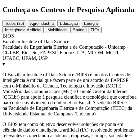
Conheça os Centros de Pesquisa Aplicada
Todos (25)
Agroindústria
Educação
Energia
Inteligência Artificial
Mobilidade
Saúde
TICs
BIOS
Brazilian Institute of Data Science
Faculdade de Engenharia Elétrica e de Computação - Unicamp ·
CGI.BR, Einstein, FAPESP, Fiocruz, ITA, MCOM, MCTI,
UFABC, UFAM, USP
▾
O Brazilian Institute of Data Science (BI0S) é um dos Centros de
Inteligência Artificial que fazem parte de um acordo da FAPESP
com o Ministério da Ciência, Tecnologia e Inovação (MCTI),
Ministério das Comunicações (MC) e Comitê Gestor da Internet
(CGI.br) para apoio à pesquisa científica e tecnológica que contribua
para o desenvolvimento da Internet no Brasil. A sede do BI0S é
na Faculdade de Engenharia Elétrica e de Computação (FEEC) da
Universidade Estadual de Campinas (Unicamp).
O BI0S tem como objetivo desenvolver soluções de ponta em
ciência de dados e inteligência artificial (IA), resolvendo problemas
relevantes e conectando academia, empresas, startups, sociedade e