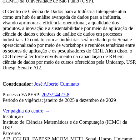
(ICMC) da Universidade de São Paulo (USP).
O Centro de Ciência de Dados para a Indústria Inteligente atua
como um hub de análise avançada de dados para a indústria,
visando aprimorar a eficiência operacional, a qualidade dos
produtos, a inovação e a sustentabilidade por meio da aplicação de
ciência de dados e técnicas de análise de dados em processos
industriais. O contato com as indústrias será mediado pelo Senai e
operacionalizado por meio de workshops e reuniões temáticas entre
os setores de aplicação e os pesquisadores do CDII. Além disso, o
CDII deverá ter forte envolvimento na capacitação de RH em
ciência de dados por meio de cursos oferecidos pela Unicamp, USP,
Unesp, Senai e AI2.
Coordenador:
José Alberto Cuminato
Processo FAPESP:
2023/14427-8
Período de vigência: janeiro de 2025 a dezembro de 2029
Ver página do centro →
Instituição
Instituto de Ciências Matemáticas e de Computação (ICMC) da
USP
Parceiros
AI2, CGI.BR, FAPESP, MCOM, MCTI, Senai, Unesp, Unicamp