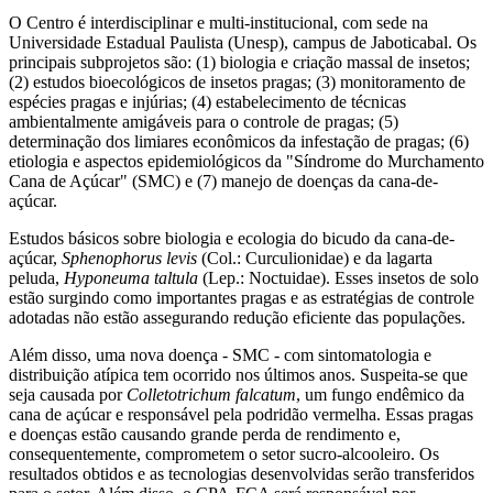
O Centro é interdisciplinar e multi-institucional, com sede na
Universidade Estadual Paulista (Unesp), campus de Jaboticabal. Os
principais subprojetos são: (1) biologia e criação massal de insetos;
(2) estudos bioecológicos de insetos pragas; (3) monitoramento de
espécies pragas e injúrias; (4) estabelecimento de técnicas
ambientalmente amigáveis para o controle de pragas; (5)
determinação dos limiares econômicos da infestação de pragas; (6)
etiologia e aspectos epidemiológicos da "Síndrome do Murchamento
Cana de Açúcar" (SMC) e (7) manejo de doenças da cana-de-
açúcar.
Estudos básicos sobre biologia e ecologia do bicudo da cana-de-
açúcar,
Sphenophorus levis
(Col.: Curculionidae) e da lagarta
peluda,
Hyponeuma taltula
(Lep.: Noctuidae). Esses insetos de solo
estão surgindo como importantes pragas e as estratégias de controle
adotadas não estão assegurando redução eficiente das populações.
Além disso, uma nova doença - SMC - com sintomatologia e
distribuição atípica tem ocorrido nos últimos anos. Suspeita-se que
seja causada por
Colletotrichum falcatum
, um fungo endêmico da
cana de açúcar e responsável pela podridão vermelha. Essas pragas
e doenças estão causando grande perda de rendimento e,
consequentemente, comprometem o setor sucro-alcooleiro. Os
resultados obtidos e as tecnologias desenvolvidas serão transferidos