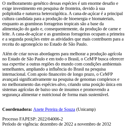
O melhoramento genético dessas espécies é um enorme desafio e
exige investimento em pesquisa de fronteira, devido à sua
poliploidia e natureza heterozigótica. A cana-de-açúcar é a principal
cultura candidata para a produção de bioenergia e biomateriais,
enquanto as gramíneas forrageiras tropicais são a base da
alimentação do gado e, consequentemente, da produção de carne e
leite. A cana-de-açúcar e as gramíneas forrageiras ocupam a primeira
e a segunda posições entre as atividades que mais contribuem para a
receita do agronegócio no Estado de São Paulo.
Além de criar novas abordagens para melhorar a produção agrícola
no Estado de São Paulo e em todo o Brasil, o CeM²P busca oferecer
sua
expertise
a outras regiões do mundo com condições ambientais
semelhantes, ampliando a influência do Brasil na pesquisa
internacional. Com apoio financeiro de longo prazo, o CeM²P
avançará significativamente na pesquisa de genomas complexos e
no melhoramento das espécies-alvo, criando uma posição única em
sistemas agrícolas de baixo uso de insumos e promovendo a
segurança alimentar e nutricional de forma mais sustentável.
Coordenadora:
Anete Pereira de Souza
(Unicamp)
Processo FAPESP: 2022/04006-2
Período de vigência: dezembro de 2022 a novembro de 2032