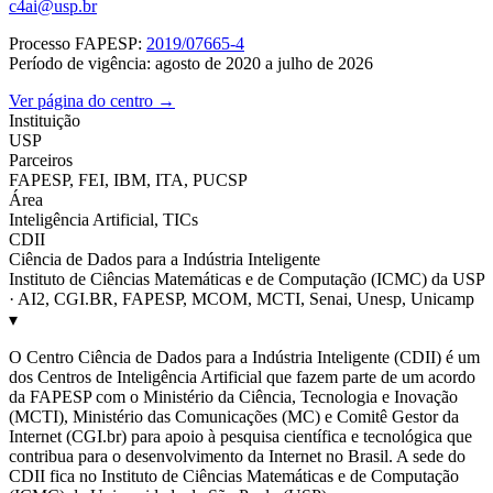
c4ai@usp.br
Processo FAPESP:
2019/07665-4
Período de vigência: agosto de 2020 a julho de 2026
Ver página do centro →
Instituição
USP
Parceiros
FAPESP, FEI, IBM, ITA, PUCSP
Área
Inteligência Artificial, TICs
CDII
Ciência de Dados para a Indústria Inteligente
Instituto de Ciências Matemáticas e de Computação (ICMC) da USP
· AI2, CGI.BR, FAPESP, MCOM, MCTI, Senai, Unesp, Unicamp
▾
O Centro Ciência de Dados para a Indústria Inteligente (CDII) é um
dos Centros de Inteligência Artificial que fazem parte de um acordo
da FAPESP com o Ministério da Ciência, Tecnologia e Inovação
(MCTI), Ministério das Comunicações (MC) e Comitê Gestor da
Internet (CGI.br) para apoio à pesquisa científica e tecnológica que
contribua para o desenvolvimento da Internet no Brasil. A sede do
CDII fica no Instituto de Ciências Matemáticas e de Computação