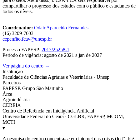
para o setor. Além disso, o CPA-FCA será responsável por
compartilhar o progresso dos estudos com o público e estudantes de
todos os níveis.
Coordenador:
Odair Aparecido Fernandes
(16) 3209-7603
cepenfito.fcav@unesp.br
Processo FAPESP:
2017/25258-1
Período de vigência: agosto de 2021 a jan de 2027
Ver página do centro →
Instituição
Faculdade de Ciências Agrárias e Veterinárias - Unesp
Parceiros
FAPESP, Grupo São Martinho
Área
Agroindústria
CEREIA
Centro de Referência em Inteligência Artificial
Universidade Federal do Ceará · CGI.BR, FAPESP, MCOM,
MCTI
▾
A pesquisa do centro concentra-se em internet das coisas (IoT), big