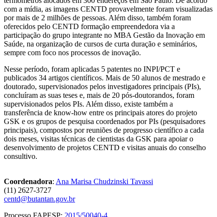
termômetros alocados em 300 endereços em São Paulo. De acordo
com a mídia, as imagens CENTD provavelmente foram visualizadas
por mais de 2 milhões de pessoas. Além disso, também foram
oferecidos pelo CENTD formação empreendedora via a
participação do grupo integrante no MBA Gestão da Inovação em
Saúde, na organização de cursos de curta duração e seminários,
sempre com foco nos processos de inovação.
Nesse período, foram aplicadas 5 patentes no INPI/PCT e
publicados 34 artigos científicos. Mais de 50 alunos de mestrado e
doutorado, supervisionados pelos investigadores principais (PIs),
concluíram as suas teses e, mais de 20 pós-doutorandos, foram
supervisionados pelos PIs. Além disso, existe também a
transferência de know-how entre os principais atores do projeto
GSK e os grupos de pesquisa coordenados por PIs (pesquisadores
principais), compostos por reuniões de progresso científico a cada
dois meses, visitas técnicas de cientistas da GSK para apoiar o
desenvolvimento de projetos CENTD e visitas anuais do conselho
consultivo.
Coordenadora
:
Ana Marisa Chudzinski Tavassi
(11) 2627-3727
centd@butantan.gov.br
Processo FAPESP:
2015/50040-4