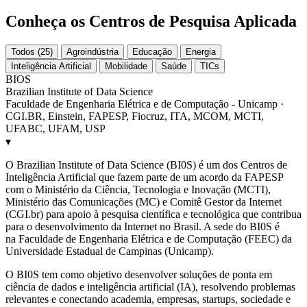
Conheça os Centros de Pesquisa Aplicada
Todos (25)
Agroindústria
Educação
Energia
Inteligência Artificial
Mobilidade
Saúde
TICs
BIOS
Brazilian Institute of Data Science
Faculdade de Engenharia Elétrica e de Computação - Unicamp ·
CGI.BR, Einstein, FAPESP, Fiocruz, ITA, MCOM, MCTI,
UFABC, UFAM, USP
▾
O Brazilian Institute of Data Science (BI0S) é um dos Centros de
Inteligência Artificial que fazem parte de um acordo da FAPESP
com o Ministério da Ciência, Tecnologia e Inovação (MCTI),
Ministério das Comunicações (MC) e Comitê Gestor da Internet
(CGI.br) para apoio à pesquisa científica e tecnológica que contribua
para o desenvolvimento da Internet no Brasil. A sede do BI0S é
na Faculdade de Engenharia Elétrica e de Computação (FEEC) da
Universidade Estadual de Campinas (Unicamp).
O BI0S tem como objetivo desenvolver soluções de ponta em
ciência de dados e inteligência artificial (IA), resolvendo problemas
relevantes e conectando academia, empresas, startups, sociedade e