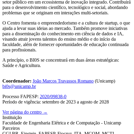
setor público em um ecossistema de inovação integrado. Contribuirá
para o desenvolvimento científico, tecnológico e social, abordando
problemas que se originam em interações multi-setoriais.
O Centro fomenta o empreendedorismo e a cultura de startup, o que
ajuda a levar suas ideias ao mercado. Também promove iniciativas
para a disseminação do conhecimento em ciência de dados e IA,
visando atrair jovens talentos do ensino médio e do início da
faculdade, além de fornecer oportunidades de educação continuada
para profissionais.
A princípio, o BI0S se concentrará em duas áreas estratégicas:
Saúde e Agricultura.
Coordenador:
João Marcos Travassos Romano
(Unicamp)
bi0s@unicamp.br
Processo FAPESP:
2020/09838-0
Período de vigência: setembro de 2023 a agosto de 2028
Ver página do centro →
Instituição
Faculdade de Engenharia Elétrica e de Computação - Unicamp
Parceiros
CGI.BR, Einstein, FAPESP, Fiocruz, ITA, MCOM, MCTI,