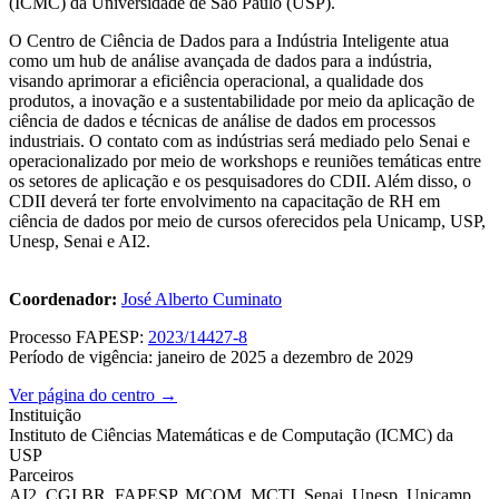
(ICMC) da Universidade de São Paulo (USP).
O Centro de Ciência de Dados para a Indústria Inteligente atua
como um hub de análise avançada de dados para a indústria,
visando aprimorar a eficiência operacional, a qualidade dos
produtos, a inovação e a sustentabilidade por meio da aplicação de
ciência de dados e técnicas de análise de dados em processos
industriais. O contato com as indústrias será mediado pelo Senai e
operacionalizado por meio de workshops e reuniões temáticas entre
os setores de aplicação e os pesquisadores do CDII. Além disso, o
CDII deverá ter forte envolvimento na capacitação de RH em
ciência de dados por meio de cursos oferecidos pela Unicamp, USP,
Unesp, Senai e AI2.
Coordenador:
José Alberto Cuminato
Processo FAPESP:
2023/14427-8
Período de vigência: janeiro de 2025 a dezembro de 2029
Ver página do centro →
Instituição
Instituto de Ciências Matemáticas e de Computação (ICMC) da
USP
Parceiros
AI2, CGI.BR, FAPESP, MCOM, MCTI, Senai, Unesp, Unicamp