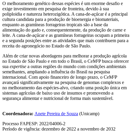
O melhoramento genético dessas espécies é um enorme desafio e
exige investimento em pesquisa de fronteira, devido à sua
poliploidia e natureza heterozigótica. A cana-de-açúcar é a principal
cultura candidata para a produção de bioenergia e biomateriais,
enquanto as gramíneas forrageiras tropicais são a base da
alimentação do gado e, consequentemente, da produção de carne e
leite. A cana-de-açúcar e as gramíneas forrageiras ocupam a primeira
e a segunda posições entre as atividades que mais contribuem para a
receita do agronegócio no Estado de São Paulo.
Além de criar novas abordagens para melhorar a produção agrícola
no Estado de São Paulo e em todo o Brasil, o CeM²P busca oferecer
sua
expertise
a outras regiões do mundo com condições ambientais
semelhantes, ampliando a influência do Brasil na pesquisa
internacional. Com apoio financeiro de longo prazo, o CeM²P
avançará significativamente na pesquisa de genomas complexos e
no melhoramento das espécies-alvo, criando uma posição única em
sistemas agrícolas de baixo uso de insumos e promovendo a
segurança alimentar e nutricional de forma mais sustentável.
Coordenadora:
Anete Pereira de Souza
(Unicamp)
Processo FAPESP: 2022/04006-2
Período de vigência: dezembro de 2022 a novembro de 2032