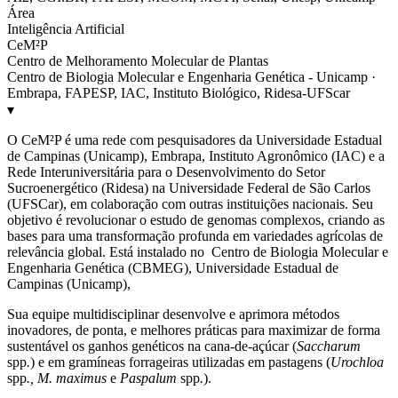
Área
Inteligência Artificial
CeM²P
Centro de Melhoramento Molecular de Plantas
Centro de Biologia Molecular e Engenharia Genética - Unicamp ·
Embrapa, FAPESP, IAC, Instituto Biológico, Ridesa-UFScar
▾
O CeM²P é uma rede com pesquisadores da Universidade Estadual
de Campinas (Unicamp), Embrapa, Instituto Agronômico (IAC) e a
Rede Interuniversitária para o Desenvolvimento do Setor
Sucroenergético (Ridesa) na Universidade Federal de São Carlos
(UFSCar), em colaboração com outras instituições nacionais. Seu
objetivo é revolucionar o estudo de genomas complexos, criando as
bases para uma transformação profunda em variedades agrícolas de
relevância global. Está instalado no Centro de Biologia Molecular e
Engenharia Genética (CBMEG), Universidade Estadual de
Campinas (Unicamp),
Sua equipe multidisciplinar desenvolve e aprimora métodos
inovadores, de ponta, e melhores práticas para maximizar de forma
sustentável os ganhos genéticos na cana-de-açúcar (
Saccharum
spp
.
) e em gramíneas forrageiras utilizadas em pastagens (
Urochloa
spp
., M. maximus
e
Paspalum
spp
.
).