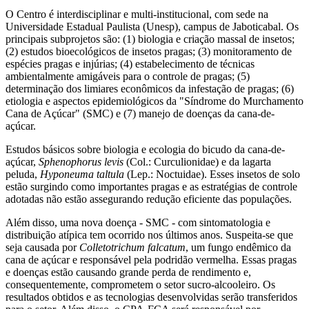
O Centro é interdisciplinar e multi-institucional, com sede na
Universidade Estadual Paulista (Unesp), campus de Jaboticabal. Os
principais subprojetos são: (1) biologia e criação massal de insetos;
(2) estudos bioecológicos de insetos pragas; (3) monitoramento de
espécies pragas e injúrias; (4) estabelecimento de técnicas
ambientalmente amigáveis para o controle de pragas; (5)
determinação dos limiares econômicos da infestação de pragas; (6)
etiologia e aspectos epidemiológicos da "Síndrome do Murchamento
Cana de Açúcar" (SMC) e (7) manejo de doenças da cana-de-
açúcar.
Estudos básicos sobre biologia e ecologia do bicudo da cana-de-
açúcar,
Sphenophorus levis
(Col.: Curculionidae) e da lagarta
peluda,
Hyponeuma taltula
(Lep.: Noctuidae). Esses insetos de solo
estão surgindo como importantes pragas e as estratégias de controle
adotadas não estão assegurando redução eficiente das populações.
Além disso, uma nova doença - SMC - com sintomatologia e
distribuição atípica tem ocorrido nos últimos anos. Suspeita-se que
seja causada por
Colletotrichum falcatum
, um fungo endêmico da
cana de açúcar e responsável pela podridão vermelha. Essas pragas
e doenças estão causando grande perda de rendimento e,
consequentemente, comprometem o setor sucro-alcooleiro. Os
resultados obtidos e as tecnologias desenvolvidas serão transferidos