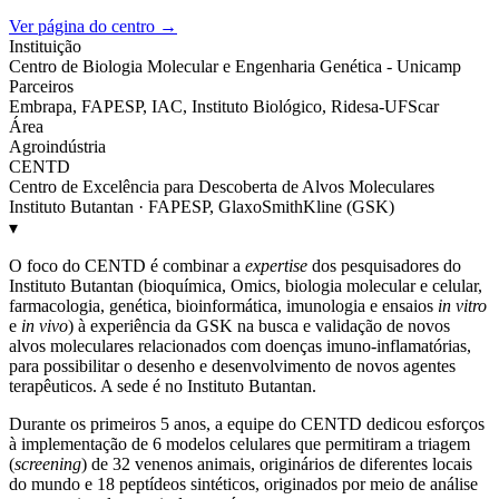
Ver página do centro →
Instituição
Centro de Biologia Molecular e Engenharia Genética - Unicamp
Parceiros
Embrapa, FAPESP, IAC, Instituto Biológico, Ridesa-UFScar
Área
Agroindústria
CENTD
Centro de Excelência para Descoberta de Alvos Moleculares
Instituto Butantan · FAPESP, GlaxoSmithKline (GSK)
▾
O foco do CENTD é combinar a
expertise
dos pesquisadores do
Instituto Butantan (bioquímica, Omics, biologia molecular e celular,
farmacologia, genética, bioinformática, imunologia e ensaios
in vitro
e
in vivo
) à experiência da GSK na busca e validação de novos
alvos moleculares relacionados com doenças imuno-inflamatórias,
para possibilitar o desenho e desenvolvimento de novos agentes
terapêuticos. A sede é no Instituto Butantan.
Durante os primeiros 5 anos, a equipe do CENTD dedicou esforços
à implementação de 6 modelos celulares que permitiram a triagem
(
screening
) de 32 venenos animais, originários de diferentes locais
do mundo e 18 peptídeos sintéticos, originados por meio de análise