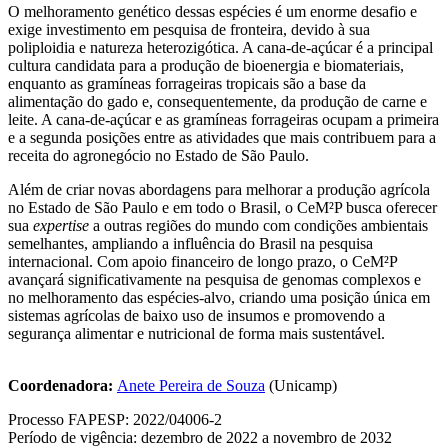
O melhoramento genético dessas espécies é um enorme desafio e
exige investimento em pesquisa de fronteira, devido à sua
poliploidia e natureza heterozigótica. A cana-de-açúcar é a principal
cultura candidata para a produção de bioenergia e biomateriais,
enquanto as gramíneas forrageiras tropicais são a base da
alimentação do gado e, consequentemente, da produção de carne e
leite. A cana-de-açúcar e as gramíneas forrageiras ocupam a primeira
e a segunda posições entre as atividades que mais contribuem para a
receita do agronegócio no Estado de São Paulo.
Além de criar novas abordagens para melhorar a produção agrícola
no Estado de São Paulo e em todo o Brasil, o CeM²P busca oferecer
sua
expertise
a outras regiões do mundo com condições ambientais
semelhantes, ampliando a influência do Brasil na pesquisa
internacional. Com apoio financeiro de longo prazo, o CeM²P
avançará significativamente na pesquisa de genomas complexos e
no melhoramento das espécies-alvo, criando uma posição única em
sistemas agrícolas de baixo uso de insumos e promovendo a
segurança alimentar e nutricional de forma mais sustentável.
Coordenadora:
Anete Pereira de Souza
(Unicamp)
Processo FAPESP: 2022/04006-2
Período de vigência: dezembro de 2022 a novembro de 2032