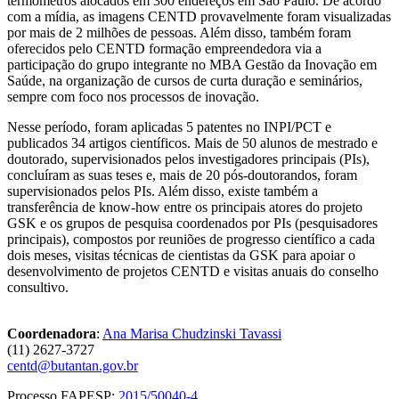
termômetros alocados em 300 endereços em São Paulo. De acordo
com a mídia, as imagens CENTD provavelmente foram visualizadas
por mais de 2 milhões de pessoas. Além disso, também foram
oferecidos pelo CENTD formação empreendedora via a
participação do grupo integrante no MBA Gestão da Inovação em
Saúde, na organização de cursos de curta duração e seminários,
sempre com foco nos processos de inovação.
Nesse período, foram aplicadas 5 patentes no INPI/PCT e
publicados 34 artigos científicos. Mais de 50 alunos de mestrado e
doutorado, supervisionados pelos investigadores principais (PIs),
concluíram as suas teses e, mais de 20 pós-doutorandos, foram
supervisionados pelos PIs. Além disso, existe também a
transferência de know-how entre os principais atores do projeto
GSK e os grupos de pesquisa coordenados por PIs (pesquisadores
principais), compostos por reuniões de progresso científico a cada
dois meses, visitas técnicas de cientistas da GSK para apoiar o
desenvolvimento de projetos CENTD e visitas anuais do conselho
consultivo.
Coordenadora
:
Ana Marisa Chudzinski Tavassi
(11) 2627-3727
centd@butantan.gov.br
Processo FAPESP:
2015/50040-4