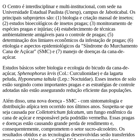
O Centro é interdisciplinar e multi-institucional, com sede na
Universidade Estadual Paulista (Unesp), campus de Jaboticabal. Os
principais subprojetos são: (1) biologia e criação massal de insetos;
(2) estudos bioecológicos de insetos pragas; (3) monitoramento de
espécies pragas e injúrias; (4) estabelecimento de técnicas
ambientalmente amigáveis para o controle de pragas; (5)
determinação dos limiares econômicos da infestação de pragas; (6)
etiologia e aspectos epidemiológicos da "Síndrome do Murchamento
Cana de Açúcar" (SMC) e (7) manejo de doenças da cana-de-
açúcar.
Estudos básicos sobre biologia e ecologia do bicudo da cana-de-
açúcar,
Sphenophorus levis
(Col.: Curculionidae) e da lagarta
peluda,
Hyponeuma taltula
(Lep.: Noctuidae). Esses insetos de solo
estão surgindo como importantes pragas e as estratégias de controle
adotadas não estão assegurando redução eficiente das populações.
Além disso, uma nova doença - SMC - com sintomatologia e
distribuição atípica tem ocorrido nos últimos anos. Suspeita-se que
seja causada por
Colletotrichum falcatum
, um fungo endêmico da
cana de açúcar e responsável pela podridão vermelha. Essas pragas
e doenças estão causando grande perda de rendimento e,
consequentemente, comprometem o setor sucro-alcooleiro. Os
resultados obtidos e as tecnologias desenvolvidas serão transferidos