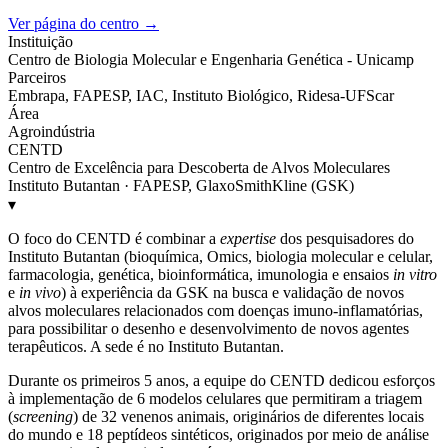
Ver página do centro →
Instituição
Centro de Biologia Molecular e Engenharia Genética - Unicamp
Parceiros
Embrapa, FAPESP, IAC, Instituto Biológico, Ridesa-UFScar
Área
Agroindústria
CENTD
Centro de Excelência para Descoberta de Alvos Moleculares
Instituto Butantan · FAPESP, GlaxoSmithKline (GSK)
▾
O foco do CENTD é combinar a
expertise
dos pesquisadores do
Instituto Butantan (bioquímica, Omics, biologia molecular e celular,
farmacologia, genética, bioinformática, imunologia e ensaios
in vitro
e
in vivo
) à experiência da GSK na busca e validação de novos
alvos moleculares relacionados com doenças imuno-inflamatórias,
para possibilitar o desenho e desenvolvimento de novos agentes
terapêuticos. A sede é no Instituto Butantan.
Durante os primeiros 5 anos, a equipe do CENTD dedicou esforços
à implementação de 6 modelos celulares que permitiram a triagem
(
screening
) de 32 venenos animais, originários de diferentes locais
do mundo e 18 peptídeos sintéticos, originados por meio de análise