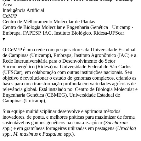
Área
Inteligência Artificial
CeM²P
Centro de Melhoramento Molecular de Plantas
Centro de Biologia Molecular e Engenharia Genética - Unicamp ·
Embrapa, FAPESP, IAC, Instituto Biológico, Ridesa-UFScar
▾
O CeM²P é uma rede com pesquisadores da Universidade Estadual
de Campinas (Unicamp), Embrapa, Instituto Agronômico (IAC) e a
Rede Interuniversitária para o Desenvolvimento do Setor
Sucroenergético (Ridesa) na Universidade Federal de São Carlos
(UFSCar), em colaboração com outras instituições nacionais. Seu
objetivo é revolucionar o estudo de genomas complexos, criando as
bases para uma transformação profunda em variedades agrícolas de
relevância global. Está instalado no Centro de Biologia Molecular e
Engenharia Genética (CBMEG), Universidade Estadual de
Campinas (Unicamp),
Sua equipe multidisciplinar desenvolve e aprimora métodos
inovadores, de ponta, e melhores práticas para maximizar de forma
sustentável os ganhos genéticos na cana-de-açúcar (
Saccharum
spp
.
) e em gramíneas forrageiras utilizadas em pastagens (
Urochloa
spp
., M. maximus
e
Paspalum
spp
.
).