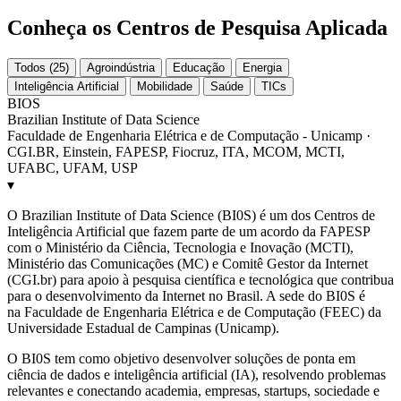
Conheça os Centros de Pesquisa Aplicada
Todos (25)
Agroindústria
Educação
Energia
Inteligência Artificial
Mobilidade
Saúde
TICs
BIOS
Brazilian Institute of Data Science
Faculdade de Engenharia Elétrica e de Computação - Unicamp ·
CGI.BR, Einstein, FAPESP, Fiocruz, ITA, MCOM, MCTI,
UFABC, UFAM, USP
▾
O Brazilian Institute of Data Science (BI0S) é um dos Centros de
Inteligência Artificial que fazem parte de um acordo da FAPESP
com o Ministério da Ciência, Tecnologia e Inovação (MCTI),
Ministério das Comunicações (MC) e Comitê Gestor da Internet
(CGI.br) para apoio à pesquisa científica e tecnológica que contribua
para o desenvolvimento da Internet no Brasil. A sede do BI0S é
na Faculdade de Engenharia Elétrica e de Computação (FEEC) da
Universidade Estadual de Campinas (Unicamp).
O BI0S tem como objetivo desenvolver soluções de ponta em
ciência de dados e inteligência artificial (IA), resolvendo problemas
relevantes e conectando academia, empresas, startups, sociedade e