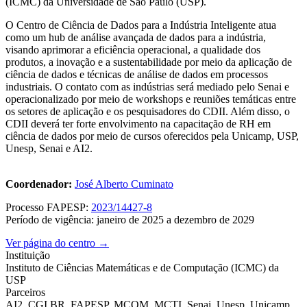
(ICMC) da Universidade de São Paulo (USP).
O Centro de Ciência de Dados para a Indústria Inteligente atua
como um hub de análise avançada de dados para a indústria,
visando aprimorar a eficiência operacional, a qualidade dos
produtos, a inovação e a sustentabilidade por meio da aplicação de
ciência de dados e técnicas de análise de dados em processos
industriais. O contato com as indústrias será mediado pelo Senai e
operacionalizado por meio de workshops e reuniões temáticas entre
os setores de aplicação e os pesquisadores do CDII. Além disso, o
CDII deverá ter forte envolvimento na capacitação de RH em
ciência de dados por meio de cursos oferecidos pela Unicamp, USP,
Unesp, Senai e AI2.
Coordenador:
José Alberto Cuminato
Processo FAPESP:
2023/14427-8
Período de vigência: janeiro de 2025 a dezembro de 2029
Ver página do centro →
Instituição
Instituto de Ciências Matemáticas e de Computação (ICMC) da
USP
Parceiros
AI2, CGI.BR, FAPESP, MCOM, MCTI, Senai, Unesp, Unicamp