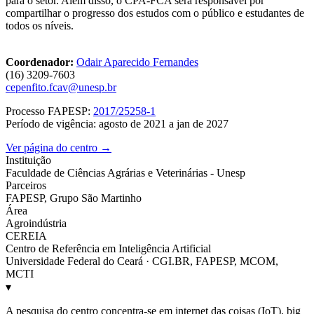
para o setor. Além disso, o CPA-FCA será responsável por
compartilhar o progresso dos estudos com o público e estudantes de
todos os níveis.
Coordenador:
Odair Aparecido Fernandes
(16) 3209-7603
cepenfito.fcav@unesp.br
Processo FAPESP:
2017/25258-1
Período de vigência: agosto de 2021 a jan de 2027
Ver página do centro →
Instituição
Faculdade de Ciências Agrárias e Veterinárias - Unesp
Parceiros
FAPESP, Grupo São Martinho
Área
Agroindústria
CEREIA
Centro de Referência em Inteligência Artificial
Universidade Federal do Ceará · CGI.BR, FAPESP, MCOM,
MCTI
▾
A pesquisa do centro concentra-se em internet das coisas (IoT), big