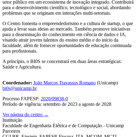
setor público em um ecossistema de inovação integrado. Contribuirá
para o desenvolvimento científico, tecnológico e social, abordando
problemas que se originam em interações multi-setoriais.
O Centro fomenta o empreendedorismo e a cultura de startup, o que
ajuda a levar suas ideias ao mercado. Também promove iniciativas
para a disseminação do conhecimento em ciência de dados e IA,
visando atrair jovens talentos do ensino médio e do início da
faculdade, além de fornecer oportunidades de educação continuada
para profissionais.
A princípio, o BI0S se concentrará em duas áreas estratégicas:
Saúde e Agricultura.
Coordenador:
João Marcos Travassos Romano
(Unicamp)
bi0s@unicamp.br
Processo FAPESP:
2020/09838-0
Período de vigência: setembro de 2023 a agosto de 2028
Ver página do centro →
Instituição
Faculdade de Engenharia Elétrica e de Computação - Unicamp
Parceiros
CGI.BR, Einstein, FAPESP, Fiocruz, ITA, MCOM, MCTI,