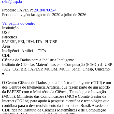
c4ai@usp.br
Processo FAPESP:
2019/07665-4
Período de vigência: agosto de 2020 a julho de 2026
Ver página do centro →
Instituição
USP
Parceiros
FAPESP, FEI, IBM, ITA, PUCSP
Área
Inteligência Artificial, TICs
CDII
Ciência de Dados para a Indústria Inteligente
Instituto de Ciências Matemáticas e de Computação (ICMC) da USP
· AI2, CGI.BR, FAPESP, MCOM, MCTI, Senai, Unesp, Unicamp
▾
O Centro Ciência de Dados para a Indústria Inteligente (CDII) é um
dos Centros de Inteligência Artificial que fazem parte de um acordo
da FAPESP com o Ministério da Ciência, Tecnologia e Inovação
(MCTI), Ministério das Comunicações (MC) e Comitê Gestor da
Internet (CGI.br) para apoio à pesquisa científica e tecnológica que
contribua para o desenvolvimento da Internet no Brasil. A sede do
CDII fica no Instituto de Ciências Matemáticas e de Computação