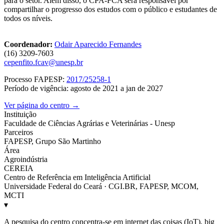
para o setor. Além disso, o CPA-FCA será responsável por
compartilhar o progresso dos estudos com o público e estudantes de
todos os níveis.
Coordenador:
Odair Aparecido Fernandes
(16) 3209-7603
cepenfito.fcav@unesp.br
Processo FAPESP:
2017/25258-1
Período de vigência: agosto de 2021 a jan de 2027
Ver página do centro →
Instituição
Faculdade de Ciências Agrárias e Veterinárias - Unesp
Parceiros
FAPESP, Grupo São Martinho
Área
Agroindústria
CEREIA
Centro de Referência em Inteligência Artificial
Universidade Federal do Ceará · CGI.BR, FAPESP, MCOM,
MCTI
▾
A pesquisa do centro concentra-se em internet das coisas (IoT), big