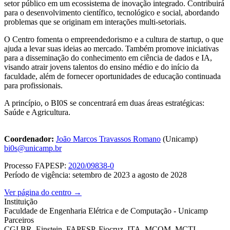
setor público em um ecossistema de inovação integrado. Contribuirá
para o desenvolvimento científico, tecnológico e social, abordando
problemas que se originam em interações multi-setoriais.
O Centro fomenta o empreendedorismo e a cultura de startup, o que
ajuda a levar suas ideias ao mercado. Também promove iniciativas
para a disseminação do conhecimento em ciência de dados e IA,
visando atrair jovens talentos do ensino médio e do início da
faculdade, além de fornecer oportunidades de educação continuada
para profissionais.
A princípio, o BI0S se concentrará em duas áreas estratégicas:
Saúde e Agricultura.
Coordenador:
João Marcos Travassos Romano
(Unicamp)
bi0s@unicamp.br
Processo FAPESP:
2020/09838-0
Período de vigência: setembro de 2023 a agosto de 2028
Ver página do centro →
Instituição
Faculdade de Engenharia Elétrica e de Computação - Unicamp
Parceiros
CGI.BR, Einstein, FAPESP, Fiocruz, ITA, MCOM, MCTI,