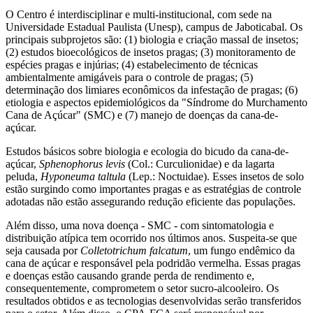
O Centro é interdisciplinar e multi-institucional, com sede na
Universidade Estadual Paulista (Unesp), campus de Jaboticabal. Os
principais subprojetos são: (1) biologia e criação massal de insetos;
(2) estudos bioecológicos de insetos pragas; (3) monitoramento de
espécies pragas e injúrias; (4) estabelecimento de técnicas
ambientalmente amigáveis para o controle de pragas; (5)
determinação dos limiares econômicos da infestação de pragas; (6)
etiologia e aspectos epidemiológicos da "Síndrome do Murchamento
Cana de Açúcar" (SMC) e (7) manejo de doenças da cana-de-
açúcar.
Estudos básicos sobre biologia e ecologia do bicudo da cana-de-
açúcar,
Sphenophorus levis
(Col.: Curculionidae) e da lagarta
peluda,
Hyponeuma taltula
(Lep.: Noctuidae). Esses insetos de solo
estão surgindo como importantes pragas e as estratégias de controle
adotadas não estão assegurando redução eficiente das populações.
Além disso, uma nova doença - SMC - com sintomatologia e
distribuição atípica tem ocorrido nos últimos anos. Suspeita-se que
seja causada por
Colletotrichum falcatum
, um fungo endêmico da
cana de açúcar e responsável pela podridão vermelha. Essas pragas
e doenças estão causando grande perda de rendimento e,
consequentemente, comprometem o setor sucro-alcooleiro. Os
resultados obtidos e as tecnologias desenvolvidas serão transferidos