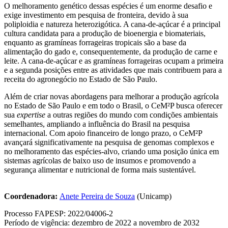
O melhoramento genético dessas espécies é um enorme desafio e
exige investimento em pesquisa de fronteira, devido à sua
poliploidia e natureza heterozigótica. A cana-de-açúcar é a principal
cultura candidata para a produção de bioenergia e biomateriais,
enquanto as gramíneas forrageiras tropicais são a base da
alimentação do gado e, consequentemente, da produção de carne e
leite. A cana-de-açúcar e as gramíneas forrageiras ocupam a primeira
e a segunda posições entre as atividades que mais contribuem para a
receita do agronegócio no Estado de São Paulo.
Além de criar novas abordagens para melhorar a produção agrícola
no Estado de São Paulo e em todo o Brasil, o CeM²P busca oferecer
sua
expertise
a outras regiões do mundo com condições ambientais
semelhantes, ampliando a influência do Brasil na pesquisa
internacional. Com apoio financeiro de longo prazo, o CeM²P
avançará significativamente na pesquisa de genomas complexos e
no melhoramento das espécies-alvo, criando uma posição única em
sistemas agrícolas de baixo uso de insumos e promovendo a
segurança alimentar e nutricional de forma mais sustentável.
Coordenadora:
Anete Pereira de Souza
(Unicamp)
Processo FAPESP: 2022/04006-2
Período de vigência: dezembro de 2022 a novembro de 2032