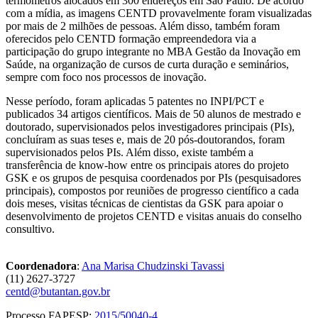
termômetros alocados em 300 endereços em São Paulo. De acordo
com a mídia, as imagens CENTD provavelmente foram visualizadas
por mais de 2 milhões de pessoas. Além disso, também foram
oferecidos pelo CENTD formação empreendedora via a
participação do grupo integrante no MBA Gestão da Inovação em
Saúde, na organização de cursos de curta duração e seminários,
sempre com foco nos processos de inovação.
Nesse período, foram aplicadas 5 patentes no INPI/PCT e
publicados 34 artigos científicos. Mais de 50 alunos de mestrado e
doutorado, supervisionados pelos investigadores principais (PIs),
concluíram as suas teses e, mais de 20 pós-doutorandos, foram
supervisionados pelos PIs. Além disso, existe também a
transferência de know-how entre os principais atores do projeto
GSK e os grupos de pesquisa coordenados por PIs (pesquisadores
principais), compostos por reuniões de progresso científico a cada
dois meses, visitas técnicas de cientistas da GSK para apoiar o
desenvolvimento de projetos CENTD e visitas anuais do conselho
consultivo.
Coordenadora
:
Ana Marisa Chudzinski Tavassi
(11) 2627-3727
centd@butantan.gov.br
Processo FAPESP:
2015/50040-4