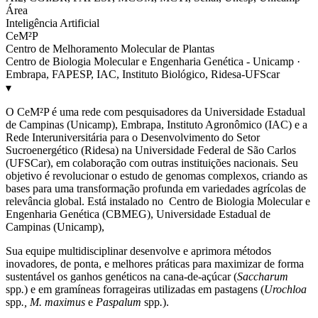
Área
Inteligência Artificial
CeM²P
Centro de Melhoramento Molecular de Plantas
Centro de Biologia Molecular e Engenharia Genética - Unicamp ·
Embrapa, FAPESP, IAC, Instituto Biológico, Ridesa-UFScar
▾
O CeM²P é uma rede com pesquisadores da Universidade Estadual
de Campinas (Unicamp), Embrapa, Instituto Agronômico (IAC) e a
Rede Interuniversitária para o Desenvolvimento do Setor
Sucroenergético (Ridesa) na Universidade Federal de São Carlos
(UFSCar), em colaboração com outras instituições nacionais. Seu
objetivo é revolucionar o estudo de genomas complexos, criando as
bases para uma transformação profunda em variedades agrícolas de
relevância global. Está instalado no Centro de Biologia Molecular e
Engenharia Genética (CBMEG), Universidade Estadual de
Campinas (Unicamp),
Sua equipe multidisciplinar desenvolve e aprimora métodos
inovadores, de ponta, e melhores práticas para maximizar de forma
sustentável os ganhos genéticos na cana-de-açúcar (
Saccharum
spp
.
) e em gramíneas forrageiras utilizadas em pastagens (
Urochloa
spp
., M. maximus
e
Paspalum
spp
.
).