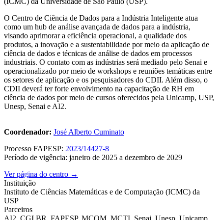
(ICMC) da Universidade de São Paulo (USP).
O Centro de Ciência de Dados para a Indústria Inteligente atua
como um hub de análise avançada de dados para a indústria,
visando aprimorar a eficiência operacional, a qualidade dos
produtos, a inovação e a sustentabilidade por meio da aplicação de
ciência de dados e técnicas de análise de dados em processos
industriais. O contato com as indústrias será mediado pelo Senai e
operacionalizado por meio de workshops e reuniões temáticas entre
os setores de aplicação e os pesquisadores do CDII. Além disso, o
CDII deverá ter forte envolvimento na capacitação de RH em
ciência de dados por meio de cursos oferecidos pela Unicamp, USP,
Unesp, Senai e AI2.
Coordenador:
José Alberto Cuminato
Processo FAPESP:
2023/14427-8
Período de vigência: janeiro de 2025 a dezembro de 2029
Ver página do centro →
Instituição
Instituto de Ciências Matemáticas e de Computação (ICMC) da
USP
Parceiros
AI2, CGI.BR, FAPESP, MCOM, MCTI, Senai, Unesp, Unicamp