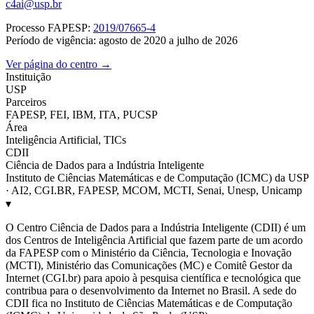
c4ai@usp.br
Processo FAPESP:
2019/07665-4
Período de vigência: agosto de 2020 a julho de 2026
Ver página do centro →
Instituição
USP
Parceiros
FAPESP, FEI, IBM, ITA, PUCSP
Área
Inteligência Artificial, TICs
CDII
Ciência de Dados para a Indústria Inteligente
Instituto de Ciências Matemáticas e de Computação (ICMC) da USP
· AI2, CGI.BR, FAPESP, MCOM, MCTI, Senai, Unesp, Unicamp
▾
O Centro Ciência de Dados para a Indústria Inteligente (CDII) é um
dos Centros de Inteligência Artificial que fazem parte de um acordo
da FAPESP com o Ministério da Ciência, Tecnologia e Inovação
(MCTI), Ministério das Comunicações (MC) e Comitê Gestor da
Internet (CGI.br) para apoio à pesquisa científica e tecnológica que
contribua para o desenvolvimento da Internet no Brasil. A sede do
CDII fica no Instituto de Ciências Matemáticas e de Computação