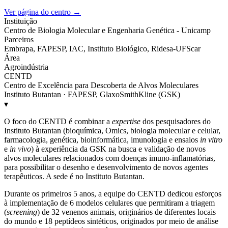
Ver página do centro →
Instituição
Centro de Biologia Molecular e Engenharia Genética - Unicamp
Parceiros
Embrapa, FAPESP, IAC, Instituto Biológico, Ridesa-UFScar
Área
Agroindústria
CENTD
Centro de Excelência para Descoberta de Alvos Moleculares
Instituto Butantan · FAPESP, GlaxoSmithKline (GSK)
▾
O foco do CENTD é combinar a
expertise
dos pesquisadores do
Instituto Butantan (bioquímica, Omics, biologia molecular e celular,
farmacologia, genética, bioinformática, imunologia e ensaios
in vitro
e
in vivo
) à experiência da GSK na busca e validação de novos
alvos moleculares relacionados com doenças imuno-inflamatórias,
para possibilitar o desenho e desenvolvimento de novos agentes
terapêuticos. A sede é no Instituto Butantan.
Durante os primeiros 5 anos, a equipe do CENTD dedicou esforços
à implementação de 6 modelos celulares que permitiram a triagem
(
screening
) de 32 venenos animais, originários de diferentes locais
do mundo e 18 peptídeos sintéticos, originados por meio de análise