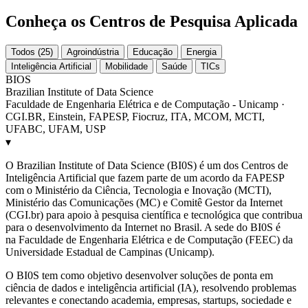
Conheça os Centros de Pesquisa Aplicada
Todos (25)
Agroindústria
Educação
Energia
Inteligência Artificial
Mobilidade
Saúde
TICs
BIOS
Brazilian Institute of Data Science
Faculdade de Engenharia Elétrica e de Computação - Unicamp ·
CGI.BR, Einstein, FAPESP, Fiocruz, ITA, MCOM, MCTI,
UFABC, UFAM, USP
▾
O Brazilian Institute of Data Science (BI0S) é um dos Centros de
Inteligência Artificial que fazem parte de um acordo da FAPESP
com o Ministério da Ciência, Tecnologia e Inovação (MCTI),
Ministério das Comunicações (MC) e Comitê Gestor da Internet
(CGI.br) para apoio à pesquisa científica e tecnológica que contribua
para o desenvolvimento da Internet no Brasil. A sede do BI0S é
na Faculdade de Engenharia Elétrica e de Computação (FEEC) da
Universidade Estadual de Campinas (Unicamp).
O BI0S tem como objetivo desenvolver soluções de ponta em
ciência de dados e inteligência artificial (IA), resolvendo problemas
relevantes e conectando academia, empresas, startups, sociedade e