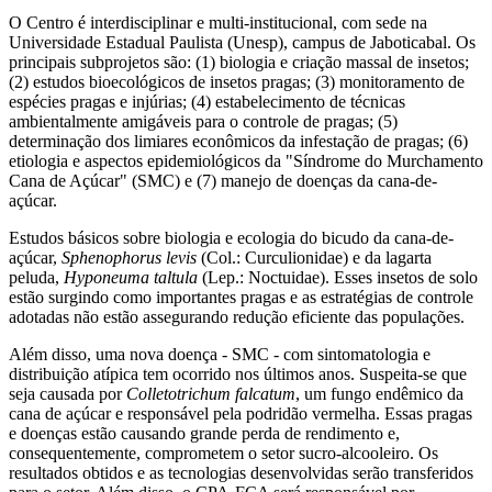
O Centro é interdisciplinar e multi-institucional, com sede na
Universidade Estadual Paulista (Unesp), campus de Jaboticabal. Os
principais subprojetos são: (1) biologia e criação massal de insetos;
(2) estudos bioecológicos de insetos pragas; (3) monitoramento de
espécies pragas e injúrias; (4) estabelecimento de técnicas
ambientalmente amigáveis para o controle de pragas; (5)
determinação dos limiares econômicos da infestação de pragas; (6)
etiologia e aspectos epidemiológicos da "Síndrome do Murchamento
Cana de Açúcar" (SMC) e (7) manejo de doenças da cana-de-
açúcar.
Estudos básicos sobre biologia e ecologia do bicudo da cana-de-
açúcar,
Sphenophorus levis
(Col.: Curculionidae) e da lagarta
peluda,
Hyponeuma taltula
(Lep.: Noctuidae). Esses insetos de solo
estão surgindo como importantes pragas e as estratégias de controle
adotadas não estão assegurando redução eficiente das populações.
Além disso, uma nova doença - SMC - com sintomatologia e
distribuição atípica tem ocorrido nos últimos anos. Suspeita-se que
seja causada por
Colletotrichum falcatum
, um fungo endêmico da
cana de açúcar e responsável pela podridão vermelha. Essas pragas
e doenças estão causando grande perda de rendimento e,
consequentemente, comprometem o setor sucro-alcooleiro. Os
resultados obtidos e as tecnologias desenvolvidas serão transferidos