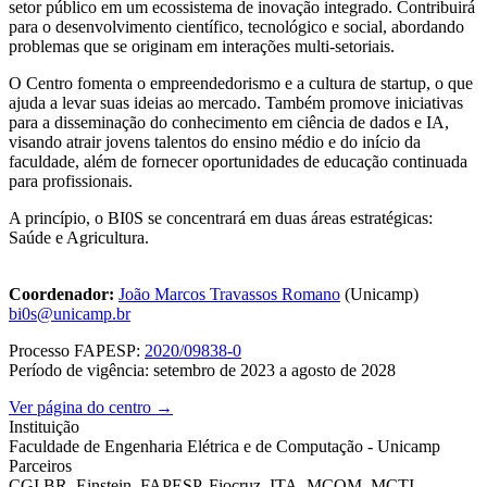
setor público em um ecossistema de inovação integrado. Contribuirá
para o desenvolvimento científico, tecnológico e social, abordando
problemas que se originam em interações multi-setoriais.
O Centro fomenta o empreendedorismo e a cultura de startup, o que
ajuda a levar suas ideias ao mercado. Também promove iniciativas
para a disseminação do conhecimento em ciência de dados e IA,
visando atrair jovens talentos do ensino médio e do início da
faculdade, além de fornecer oportunidades de educação continuada
para profissionais.
A princípio, o BI0S se concentrará em duas áreas estratégicas:
Saúde e Agricultura.
Coordenador:
João Marcos Travassos Romano
(Unicamp)
bi0s@unicamp.br
Processo FAPESP:
2020/09838-0
Período de vigência: setembro de 2023 a agosto de 2028
Ver página do centro →
Instituição
Faculdade de Engenharia Elétrica e de Computação - Unicamp
Parceiros
CGI.BR, Einstein, FAPESP, Fiocruz, ITA, MCOM, MCTI,