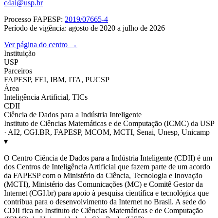
c4ai@usp.br
Processo FAPESP:
2019/07665-4
Período de vigência: agosto de 2020 a julho de 2026
Ver página do centro →
Instituição
USP
Parceiros
FAPESP, FEI, IBM, ITA, PUCSP
Área
Inteligência Artificial, TICs
CDII
Ciência de Dados para a Indústria Inteligente
Instituto de Ciências Matemáticas e de Computação (ICMC) da USP
· AI2, CGI.BR, FAPESP, MCOM, MCTI, Senai, Unesp, Unicamp
▾
O Centro Ciência de Dados para a Indústria Inteligente (CDII) é um
dos Centros de Inteligência Artificial que fazem parte de um acordo
da FAPESP com o Ministério da Ciência, Tecnologia e Inovação
(MCTI), Ministério das Comunicações (MC) e Comitê Gestor da
Internet (CGI.br) para apoio à pesquisa científica e tecnológica que
contribua para o desenvolvimento da Internet no Brasil. A sede do
CDII fica no Instituto de Ciências Matemáticas e de Computação