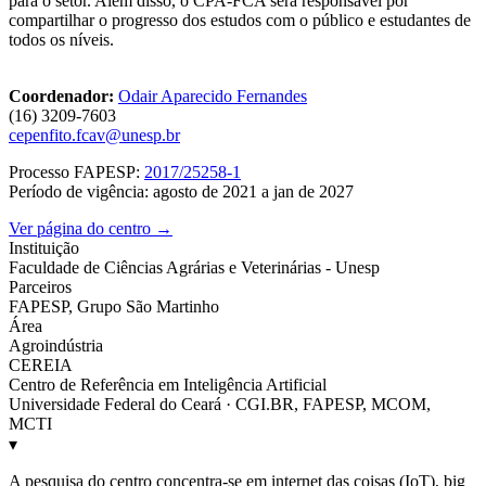
para o setor. Além disso, o CPA-FCA será responsável por
compartilhar o progresso dos estudos com o público e estudantes de
todos os níveis.
Coordenador:
Odair Aparecido Fernandes
(16) 3209-7603
cepenfito.fcav@unesp.br
Processo FAPESP:
2017/25258-1
Período de vigência: agosto de 2021 a jan de 2027
Ver página do centro →
Instituição
Faculdade de Ciências Agrárias e Veterinárias - Unesp
Parceiros
FAPESP, Grupo São Martinho
Área
Agroindústria
CEREIA
Centro de Referência em Inteligência Artificial
Universidade Federal do Ceará · CGI.BR, FAPESP, MCOM,
MCTI
▾
A pesquisa do centro concentra-se em internet das coisas (IoT), big