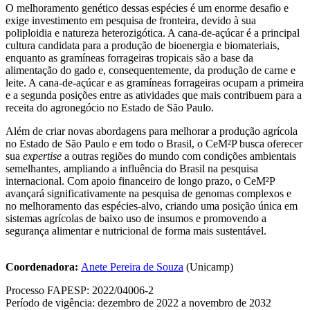
O melhoramento genético dessas espécies é um enorme desafio e
exige investimento em pesquisa de fronteira, devido à sua
poliploidia e natureza heterozigótica. A cana-de-açúcar é a principal
cultura candidata para a produção de bioenergia e biomateriais,
enquanto as gramíneas forrageiras tropicais são a base da
alimentação do gado e, consequentemente, da produção de carne e
leite. A cana-de-açúcar e as gramíneas forrageiras ocupam a primeira
e a segunda posições entre as atividades que mais contribuem para a
receita do agronegócio no Estado de São Paulo.
Além de criar novas abordagens para melhorar a produção agrícola
no Estado de São Paulo e em todo o Brasil, o CeM²P busca oferecer
sua
expertise
a outras regiões do mundo com condições ambientais
semelhantes, ampliando a influência do Brasil na pesquisa
internacional. Com apoio financeiro de longo prazo, o CeM²P
avançará significativamente na pesquisa de genomas complexos e
no melhoramento das espécies-alvo, criando uma posição única em
sistemas agrícolas de baixo uso de insumos e promovendo a
segurança alimentar e nutricional de forma mais sustentável.
Coordenadora:
Anete Pereira de Souza
(Unicamp)
Processo FAPESP: 2022/04006-2
Período de vigência: dezembro de 2022 a novembro de 2032