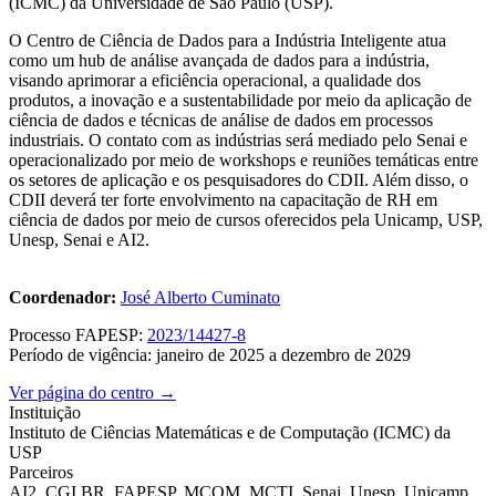
(ICMC) da Universidade de São Paulo (USP).
O Centro de Ciência de Dados para a Indústria Inteligente atua
como um hub de análise avançada de dados para a indústria,
visando aprimorar a eficiência operacional, a qualidade dos
produtos, a inovação e a sustentabilidade por meio da aplicação de
ciência de dados e técnicas de análise de dados em processos
industriais. O contato com as indústrias será mediado pelo Senai e
operacionalizado por meio de workshops e reuniões temáticas entre
os setores de aplicação e os pesquisadores do CDII. Além disso, o
CDII deverá ter forte envolvimento na capacitação de RH em
ciência de dados por meio de cursos oferecidos pela Unicamp, USP,
Unesp, Senai e AI2.
Coordenador:
José Alberto Cuminato
Processo FAPESP:
2023/14427-8
Período de vigência: janeiro de 2025 a dezembro de 2029
Ver página do centro →
Instituição
Instituto de Ciências Matemáticas e de Computação (ICMC) da
USP
Parceiros
AI2, CGI.BR, FAPESP, MCOM, MCTI, Senai, Unesp, Unicamp