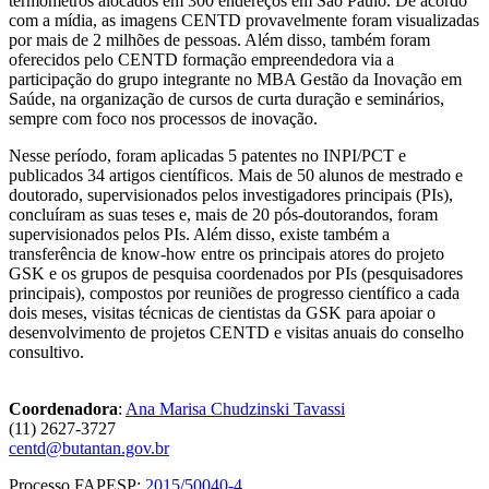
termômetros alocados em 300 endereços em São Paulo. De acordo
com a mídia, as imagens CENTD provavelmente foram visualizadas
por mais de 2 milhões de pessoas. Além disso, também foram
oferecidos pelo CENTD formação empreendedora via a
participação do grupo integrante no MBA Gestão da Inovação em
Saúde, na organização de cursos de curta duração e seminários,
sempre com foco nos processos de inovação.
Nesse período, foram aplicadas 5 patentes no INPI/PCT e
publicados 34 artigos científicos. Mais de 50 alunos de mestrado e
doutorado, supervisionados pelos investigadores principais (PIs),
concluíram as suas teses e, mais de 20 pós-doutorandos, foram
supervisionados pelos PIs. Além disso, existe também a
transferência de know-how entre os principais atores do projeto
GSK e os grupos de pesquisa coordenados por PIs (pesquisadores
principais), compostos por reuniões de progresso científico a cada
dois meses, visitas técnicas de cientistas da GSK para apoiar o
desenvolvimento de projetos CENTD e visitas anuais do conselho
consultivo.
Coordenadora
:
Ana Marisa Chudzinski Tavassi
(11) 2627-3727
centd@butantan.gov.br
Processo FAPESP:
2015/50040-4