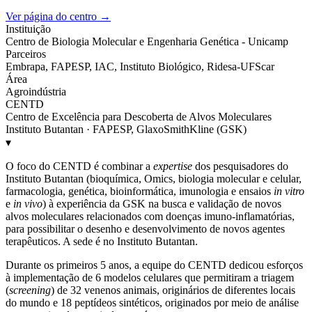
Ver página do centro →
Instituição
Centro de Biologia Molecular e Engenharia Genética - Unicamp
Parceiros
Embrapa, FAPESP, IAC, Instituto Biológico, Ridesa-UFScar
Área
Agroindústria
CENTD
Centro de Excelência para Descoberta de Alvos Moleculares
Instituto Butantan · FAPESP, GlaxoSmithKline (GSK)
▾
O foco do CENTD é combinar a
expertise
dos pesquisadores do
Instituto Butantan (bioquímica, Omics, biologia molecular e celular,
farmacologia, genética, bioinformática, imunologia e ensaios
in vitro
e
in vivo
) à experiência da GSK na busca e validação de novos
alvos moleculares relacionados com doenças imuno-inflamatórias,
para possibilitar o desenho e desenvolvimento de novos agentes
terapêuticos. A sede é no Instituto Butantan.
Durante os primeiros 5 anos, a equipe do CENTD dedicou esforços
à implementação de 6 modelos celulares que permitiram a triagem
(
screening
) de 32 venenos animais, originários de diferentes locais
do mundo e 18 peptídeos sintéticos, originados por meio de análise