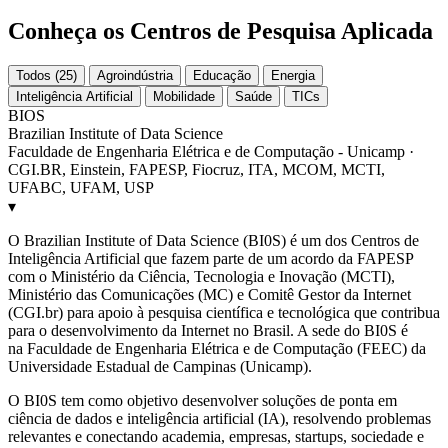
Conheça os Centros de Pesquisa Aplicada
Todos (25)
Agroindústria
Educação
Energia
Inteligência Artificial
Mobilidade
Saúde
TICs
BIOS
Brazilian Institute of Data Science
Faculdade de Engenharia Elétrica e de Computação - Unicamp ·
CGI.BR, Einstein, FAPESP, Fiocruz, ITA, MCOM, MCTI,
UFABC, UFAM, USP
▾
O Brazilian Institute of Data Science (BI0S) é um dos Centros de
Inteligência Artificial que fazem parte de um acordo da FAPESP
com o Ministério da Ciência, Tecnologia e Inovação (MCTI),
Ministério das Comunicações (MC) e Comitê Gestor da Internet
(CGI.br) para apoio à pesquisa científica e tecnológica que contribua
para o desenvolvimento da Internet no Brasil. A sede do BI0S é
na Faculdade de Engenharia Elétrica e de Computação (FEEC) da
Universidade Estadual de Campinas (Unicamp).
O BI0S tem como objetivo desenvolver soluções de ponta em
ciência de dados e inteligência artificial (IA), resolvendo problemas
relevantes e conectando academia, empresas, startups, sociedade e