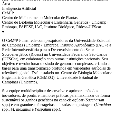
Área
Inteligência Artificial
CeM²P
Centro de Melhoramento Molecular de Plantas
Centro de Biologia Molecular e Engenharia Genética - Unicamp ·
Embrapa, FAPESP, IAC, Instituto Biológico, Ridesa-UFScar
▾
O CeM²P é uma rede com pesquisadores da Universidade Estadual
de Campinas (Unicamp), Embrapa, Instituto Agronômico (IAC) e a
Rede Interuniversitária para o Desenvolvimento do Setor
Sucroenergético (Ridesa) na Universidade Federal de São Carlos
(UFSCar), em colaboração com outras instituições nacionais. Seu
objetivo é revolucionar o estudo de genomas complexos, criando as
bases para uma transformação profunda em variedades agrícolas de
relevância global. Está instalado no Centro de Biologia Molecular e
Engenharia Genética (CBMEG), Universidade Estadual de
Campinas (Unicamp),
Sua equipe multidisciplinar desenvolve e aprimora métodos
inovadores, de ponta, e melhores práticas para maximizar de forma
sustentável os ganhos genéticos na cana-de-açúcar (
Saccharum
spp
.
) e em gramíneas forrageiras utilizadas em pastagens (
Urochloa
spp
., M. maximus
e
Paspalum
spp
.
).