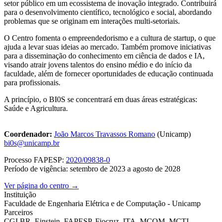
setor público em um ecossistema de inovação integrado. Contribuirá
para o desenvolvimento científico, tecnológico e social, abordando
problemas que se originam em interações multi-setoriais.
O Centro fomenta o empreendedorismo e a cultura de startup, o que
ajuda a levar suas ideias ao mercado. Também promove iniciativas
para a disseminação do conhecimento em ciência de dados e IA,
visando atrair jovens talentos do ensino médio e do início da
faculdade, além de fornecer oportunidades de educação continuada
para profissionais.
A princípio, o BI0S se concentrará em duas áreas estratégicas:
Saúde e Agricultura.
Coordenador:
João Marcos Travassos Romano
(Unicamp)
bi0s@unicamp.br
Processo FAPESP:
2020/09838-0
Período de vigência: setembro de 2023 a agosto de 2028
Ver página do centro →
Instituição
Faculdade de Engenharia Elétrica e de Computação - Unicamp
Parceiros
CGI.BR, Einstein, FAPESP, Fiocruz, ITA, MCOM, MCTI,