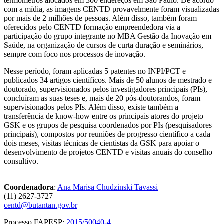
termômetros alocados em 300 endereços em São Paulo. De acordo
com a mídia, as imagens CENTD provavelmente foram visualizadas
por mais de 2 milhões de pessoas. Além disso, também foram
oferecidos pelo CENTD formação empreendedora via a
participação do grupo integrante no MBA Gestão da Inovação em
Saúde, na organização de cursos de curta duração e seminários,
sempre com foco nos processos de inovação.
Nesse período, foram aplicadas 5 patentes no INPI/PCT e
publicados 34 artigos científicos. Mais de 50 alunos de mestrado e
doutorado, supervisionados pelos investigadores principais (PIs),
concluíram as suas teses e, mais de 20 pós-doutorandos, foram
supervisionados pelos PIs. Além disso, existe também a
transferência de know-how entre os principais atores do projeto
GSK e os grupos de pesquisa coordenados por PIs (pesquisadores
principais), compostos por reuniões de progresso científico a cada
dois meses, visitas técnicas de cientistas da GSK para apoiar o
desenvolvimento de projetos CENTD e visitas anuais do conselho
consultivo.
Coordenadora
:
Ana Marisa Chudzinski Tavassi
(11) 2627-3727
centd@butantan.gov.br
Processo FAPESP:
2015/50040-4