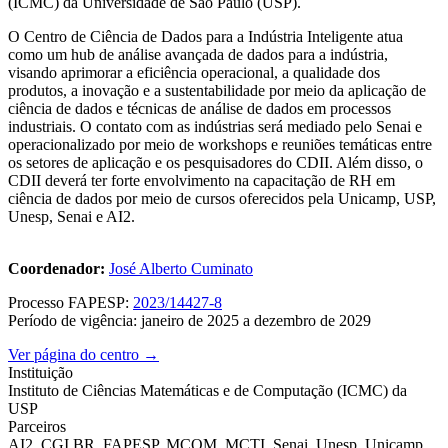
(ICMC) da Universidade de São Paulo (USP).
O Centro de Ciência de Dados para a Indústria Inteligente atua
como um hub de análise avançada de dados para a indústria,
visando aprimorar a eficiência operacional, a qualidade dos
produtos, a inovação e a sustentabilidade por meio da aplicação de
ciência de dados e técnicas de análise de dados em processos
industriais. O contato com as indústrias será mediado pelo Senai e
operacionalizado por meio de workshops e reuniões temáticas entre
os setores de aplicação e os pesquisadores do CDII. Além disso, o
CDII deverá ter forte envolvimento na capacitação de RH em
ciência de dados por meio de cursos oferecidos pela Unicamp, USP,
Unesp, Senai e AI2.
Coordenador:
José Alberto Cuminato
Processo FAPESP:
2023/14427-8
Período de vigência: janeiro de 2025 a dezembro de 2029
Ver página do centro →
Instituição
Instituto de Ciências Matemáticas e de Computação (ICMC) da
USP
Parceiros
AI2, CGI.BR, FAPESP, MCOM, MCTI, Senai, Unesp, Unicamp