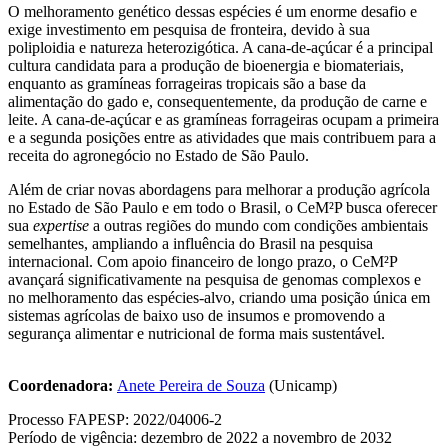
O melhoramento genético dessas espécies é um enorme desafio e
exige investimento em pesquisa de fronteira, devido à sua
poliploidia e natureza heterozigótica. A cana-de-açúcar é a principal
cultura candidata para a produção de bioenergia e biomateriais,
enquanto as gramíneas forrageiras tropicais são a base da
alimentação do gado e, consequentemente, da produção de carne e
leite. A cana-de-açúcar e as gramíneas forrageiras ocupam a primeira
e a segunda posições entre as atividades que mais contribuem para a
receita do agronegócio no Estado de São Paulo.
Além de criar novas abordagens para melhorar a produção agrícola
no Estado de São Paulo e em todo o Brasil, o CeM²P busca oferecer
sua
expertise
a outras regiões do mundo com condições ambientais
semelhantes, ampliando a influência do Brasil na pesquisa
internacional. Com apoio financeiro de longo prazo, o CeM²P
avançará significativamente na pesquisa de genomas complexos e
no melhoramento das espécies-alvo, criando uma posição única em
sistemas agrícolas de baixo uso de insumos e promovendo a
segurança alimentar e nutricional de forma mais sustentável.
Coordenadora:
Anete Pereira de Souza
(Unicamp)
Processo FAPESP: 2022/04006-2
Período de vigência: dezembro de 2022 a novembro de 2032