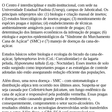
O Centro é interdisciplinar e multi-institucional, com sede na
Universidade Estadual Paulista (Unesp), campus de Jaboticabal. Os
principais subprojetos são: (1) biologia e criação massal de insetos;
(2) estudos bioecológicos de insetos pragas; (3) monitoramento de
espécies pragas e injúrias; (4) estabelecimento de técnicas
ambientalmente amigáveis para o controle de pragas; (5)
determinação dos limiares econômicos da infestação de pragas; (6)
etiologia e aspectos epidemiológicos da "Síndrome do Murchamento
Cana de Açúcar" (SMC) e (7) manejo de doenças da cana-de-
açúcar.
Estudos básicos sobre biologia e ecologia do bicudo da cana-de-
açúcar,
Sphenophorus levis
(Col.: Curculionidae) e da lagarta
peluda,
Hyponeuma taltula
(Lep.: Noctuidae). Esses insetos de solo
estão surgindo como importantes pragas e as estratégias de controle
adotadas não estão assegurando redução eficiente das populações.
Além disso, uma nova doença - SMC - com sintomatologia e
distribuição atípica tem ocorrido nos últimos anos. Suspeita-se que
seja causada por
Colletotrichum falcatum
, um fungo endêmico da
cana de açúcar e responsável pela podridão vermelha. Essas pragas
e doenças estão causando grande perda de rendimento e,
consequentemente, comprometem o setor sucro-alcooleiro. Os
resultados obtidos e as tecnologias desenvolvidas serão transferidos