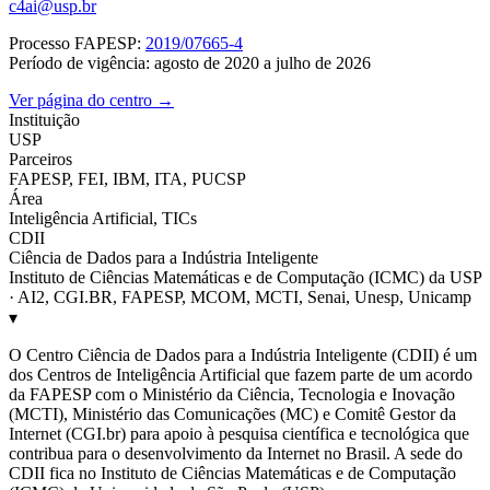
c4ai@usp.br
Processo FAPESP:
2019/07665-4
Período de vigência: agosto de 2020 a julho de 2026
Ver página do centro →
Instituição
USP
Parceiros
FAPESP, FEI, IBM, ITA, PUCSP
Área
Inteligência Artificial, TICs
CDII
Ciência de Dados para a Indústria Inteligente
Instituto de Ciências Matemáticas e de Computação (ICMC) da USP
· AI2, CGI.BR, FAPESP, MCOM, MCTI, Senai, Unesp, Unicamp
▾
O Centro Ciência de Dados para a Indústria Inteligente (CDII) é um
dos Centros de Inteligência Artificial que fazem parte de um acordo
da FAPESP com o Ministério da Ciência, Tecnologia e Inovação
(MCTI), Ministério das Comunicações (MC) e Comitê Gestor da
Internet (CGI.br) para apoio à pesquisa científica e tecnológica que
contribua para o desenvolvimento da Internet no Brasil. A sede do
CDII fica no Instituto de Ciências Matemáticas e de Computação