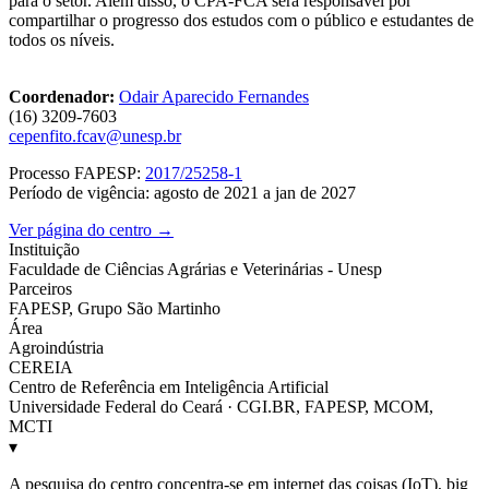
para o setor. Além disso, o CPA-FCA será responsável por
compartilhar o progresso dos estudos com o público e estudantes de
todos os níveis.
Coordenador:
Odair Aparecido Fernandes
(16) 3209-7603
cepenfito.fcav@unesp.br
Processo FAPESP:
2017/25258-1
Período de vigência: agosto de 2021 a jan de 2027
Ver página do centro →
Instituição
Faculdade de Ciências Agrárias e Veterinárias - Unesp
Parceiros
FAPESP, Grupo São Martinho
Área
Agroindústria
CEREIA
Centro de Referência em Inteligência Artificial
Universidade Federal do Ceará · CGI.BR, FAPESP, MCOM,
MCTI
▾
A pesquisa do centro concentra-se em internet das coisas (IoT), big