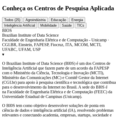
Conheça os Centros de Pesquisa Aplicada
Todos (25)
Agroindústria
Educação
Energia
Inteligência Artificial
Mobilidade
Saúde
TICs
BIOS
Brazilian Institute of Data Science
Faculdade de Engenharia Elétrica e de Computação - Unicamp ·
CGI.BR, Einstein, FAPESP, Fiocruz, ITA, MCOM, MCTI,
UFABC, UFAM, USP
▾
O Brazilian Institute of Data Science (BI0S) é um dos Centros de
Inteligência Artificial que fazem parte de um acordo da FAPESP
com o Ministério da Ciência, Tecnologia e Inovação (MCTI),
Ministério das Comunicações (MC) e Comitê Gestor da Internet
(CGI.br) para apoio à pesquisa científica e tecnológica que contribua
para o desenvolvimento da Internet no Brasil. A sede do BI0S é
na Faculdade de Engenharia Elétrica e de Computação (FEEC) da
Universidade Estadual de Campinas (Unicamp).
O BI0S tem como objetivo desenvolver soluções de ponta em
ciência de dados e inteligência artificial (IA), resolvendo problemas
relevantes e conectando academia, empresas, startups, sociedade e