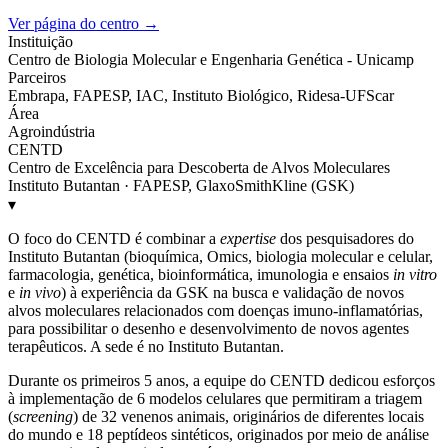
Ver página do centro →
Instituição
Centro de Biologia Molecular e Engenharia Genética - Unicamp
Parceiros
Embrapa, FAPESP, IAC, Instituto Biológico, Ridesa-UFScar
Área
Agroindústria
CENTD
Centro de Excelência para Descoberta de Alvos Moleculares
Instituto Butantan · FAPESP, GlaxoSmithKline (GSK)
▾
O foco do CENTD é combinar a
expertise
dos pesquisadores do
Instituto Butantan (bioquímica, Omics, biologia molecular e celular,
farmacologia, genética, bioinformática, imunologia e ensaios
in vitro
e
in vivo
) à experiência da GSK na busca e validação de novos
alvos moleculares relacionados com doenças imuno-inflamatórias,
para possibilitar o desenho e desenvolvimento de novos agentes
terapêuticos. A sede é no Instituto Butantan.
Durante os primeiros 5 anos, a equipe do CENTD dedicou esforços
à implementação de 6 modelos celulares que permitiram a triagem
(
screening
) de 32 venenos animais, originários de diferentes locais
do mundo e 18 peptídeos sintéticos, originados por meio de análise