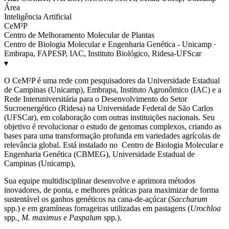
Área
Inteligência Artificial
CeM²P
Centro de Melhoramento Molecular de Plantas
Centro de Biologia Molecular e Engenharia Genética - Unicamp ·
Embrapa, FAPESP, IAC, Instituto Biológico, Ridesa-UFScar
▾
O CeM²P é uma rede com pesquisadores da Universidade Estadual
de Campinas (Unicamp), Embrapa, Instituto Agronômico (IAC) e a
Rede Interuniversitária para o Desenvolvimento do Setor
Sucroenergético (Ridesa) na Universidade Federal de São Carlos
(UFSCar), em colaboração com outras instituições nacionais. Seu
objetivo é revolucionar o estudo de genomas complexos, criando as
bases para uma transformação profunda em variedades agrícolas de
relevância global. Está instalado no Centro de Biologia Molecular e
Engenharia Genética (CBMEG), Universidade Estadual de
Campinas (Unicamp),
Sua equipe multidisciplinar desenvolve e aprimora métodos
inovadores, de ponta, e melhores práticas para maximizar de forma
sustentável os ganhos genéticos na cana-de-açúcar (
Saccharum
spp
.
) e em gramíneas forrageiras utilizadas em pastagens (
Urochloa
spp
., M. maximus
e
Paspalum
spp
.
).