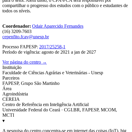
para o setor. Além disso, o CPA-FCA será responsável por
compartilhar o progresso dos estudos com o público e estudantes de
todos os níveis.
Coordenador:
Odair Aparecido Fernandes
(16) 3209-7603
cepenfito.fcav@unesp.br
Processo FAPESP:
2017/25258-1
Período de vigência: agosto de 2021 a jan de 2027
Ver página do centro →
Instituição
Faculdade de Ciências Agrárias e Veterinárias - Unesp
Parceiros
FAPESP, Grupo São Martinho
Área
Agroindústria
CEREIA
Centro de Referência em Inteligência Artificial
Universidade Federal do Ceará · CGI.BR, FAPESP, MCOM,
MCTI
▾
A pesquisa do centro concentra-se em internet das coisas (IoT), big