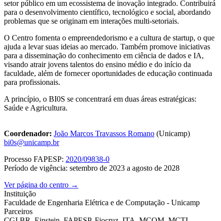
setor público em um ecossistema de inovação integrado. Contribuirá
para o desenvolvimento científico, tecnológico e social, abordando
problemas que se originam em interações multi-setoriais.
O Centro fomenta o empreendedorismo e a cultura de startup, o que
ajuda a levar suas ideias ao mercado. Também promove iniciativas
para a disseminação do conhecimento em ciência de dados e IA,
visando atrair jovens talentos do ensino médio e do início da
faculdade, além de fornecer oportunidades de educação continuada
para profissionais.
A princípio, o BI0S se concentrará em duas áreas estratégicas:
Saúde e Agricultura.
Coordenador:
João Marcos Travassos Romano
(Unicamp)
bi0s@unicamp.br
Processo FAPESP:
2020/09838-0
Período de vigência: setembro de 2023 a agosto de 2028
Ver página do centro →
Instituição
Faculdade de Engenharia Elétrica e de Computação - Unicamp
Parceiros
CGI.BR, Einstein, FAPESP, Fiocruz, ITA, MCOM, MCTI,