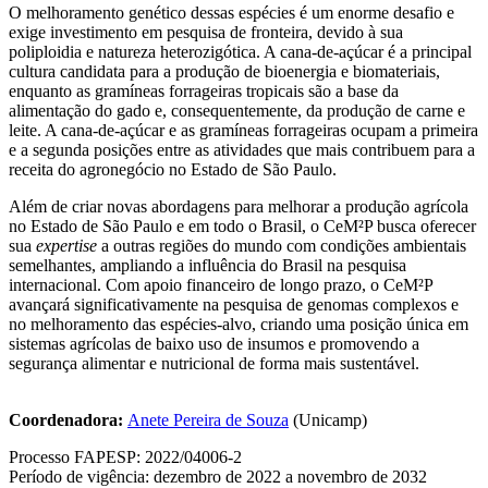
O melhoramento genético dessas espécies é um enorme desafio e
exige investimento em pesquisa de fronteira, devido à sua
poliploidia e natureza heterozigótica. A cana-de-açúcar é a principal
cultura candidata para a produção de bioenergia e biomateriais,
enquanto as gramíneas forrageiras tropicais são a base da
alimentação do gado e, consequentemente, da produção de carne e
leite. A cana-de-açúcar e as gramíneas forrageiras ocupam a primeira
e a segunda posições entre as atividades que mais contribuem para a
receita do agronegócio no Estado de São Paulo.
Além de criar novas abordagens para melhorar a produção agrícola
no Estado de São Paulo e em todo o Brasil, o CeM²P busca oferecer
sua
expertise
a outras regiões do mundo com condições ambientais
semelhantes, ampliando a influência do Brasil na pesquisa
internacional. Com apoio financeiro de longo prazo, o CeM²P
avançará significativamente na pesquisa de genomas complexos e
no melhoramento das espécies-alvo, criando uma posição única em
sistemas agrícolas de baixo uso de insumos e promovendo a
segurança alimentar e nutricional de forma mais sustentável.
Coordenadora:
Anete Pereira de Souza
(Unicamp)
Processo FAPESP: 2022/04006-2
Período de vigência: dezembro de 2022 a novembro de 2032