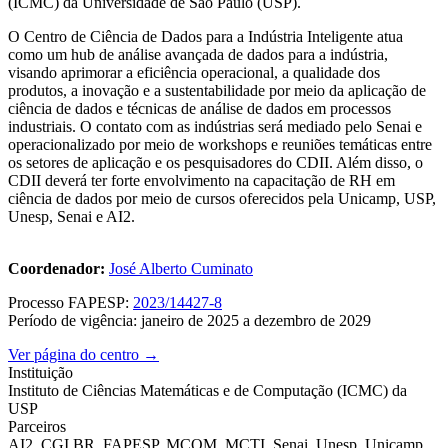
(ICMC) da Universidade de São Paulo (USP).
O Centro de Ciência de Dados para a Indústria Inteligente atua
como um hub de análise avançada de dados para a indústria,
visando aprimorar a eficiência operacional, a qualidade dos
produtos, a inovação e a sustentabilidade por meio da aplicação de
ciência de dados e técnicas de análise de dados em processos
industriais. O contato com as indústrias será mediado pelo Senai e
operacionalizado por meio de workshops e reuniões temáticas entre
os setores de aplicação e os pesquisadores do CDII. Além disso, o
CDII deverá ter forte envolvimento na capacitação de RH em
ciência de dados por meio de cursos oferecidos pela Unicamp, USP,
Unesp, Senai e AI2.
Coordenador:
José Alberto Cuminato
Processo FAPESP:
2023/14427-8
Período de vigência: janeiro de 2025 a dezembro de 2029
Ver página do centro →
Instituição
Instituto de Ciências Matemáticas e de Computação (ICMC) da
USP
Parceiros
AI2, CGI.BR, FAPESP, MCOM, MCTI, Senai, Unesp, Unicamp