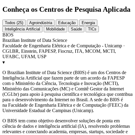
Conheça os Centros de Pesquisa Aplicada
Todos (25)
Agroindústria
Educação
Energia
Inteligência Artificial
Mobilidade
Saúde
TICs
BIOS
Brazilian Institute of Data Science
Faculdade de Engenharia Elétrica e de Computação - Unicamp ·
CGI.BR, Einstein, FAPESP, Fiocruz, ITA, MCOM, MCTI,
UFABC, UFAM, USP
▾
O Brazilian Institute of Data Science (BI0S) é um dos Centros de
Inteligência Artificial que fazem parte de um acordo da FAPESP
com o Ministério da Ciência, Tecnologia e Inovação (MCTI),
Ministério das Comunicações (MC) e Comitê Gestor da Internet
(CGI.br) para apoio à pesquisa científica e tecnológica que contribua
para o desenvolvimento da Internet no Brasil. A sede do BI0S é
na Faculdade de Engenharia Elétrica e de Computação (FEEC) da
Universidade Estadual de Campinas (Unicamp).
O BI0S tem como objetivo desenvolver soluções de ponta em
ciência de dados e inteligência artificial (IA), resolvendo problemas
relevantes e conectando academia, empresas, startups, sociedade e