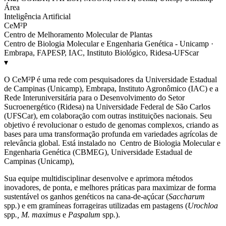
Área
Inteligência Artificial
CeM²P
Centro de Melhoramento Molecular de Plantas
Centro de Biologia Molecular e Engenharia Genética - Unicamp ·
Embrapa, FAPESP, IAC, Instituto Biológico, Ridesa-UFScar
▾
O CeM²P é uma rede com pesquisadores da Universidade Estadual
de Campinas (Unicamp), Embrapa, Instituto Agronômico (IAC) e a
Rede Interuniversitária para o Desenvolvimento do Setor
Sucroenergético (Ridesa) na Universidade Federal de São Carlos
(UFSCar), em colaboração com outras instituições nacionais. Seu
objetivo é revolucionar o estudo de genomas complexos, criando as
bases para uma transformação profunda em variedades agrícolas de
relevância global. Está instalado no Centro de Biologia Molecular e
Engenharia Genética (CBMEG), Universidade Estadual de
Campinas (Unicamp),
Sua equipe multidisciplinar desenvolve e aprimora métodos
inovadores, de ponta, e melhores práticas para maximizar de forma
sustentável os ganhos genéticos na cana-de-açúcar (
Saccharum
spp
.
) e em gramíneas forrageiras utilizadas em pastagens (
Urochloa
spp
., M. maximus
e
Paspalum
spp
.
).