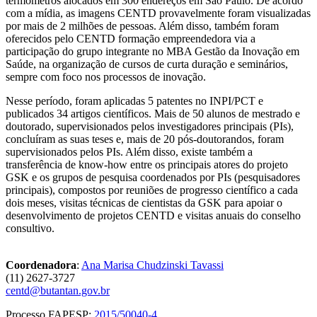
termômetros alocados em 300 endereços em São Paulo. De acordo
com a mídia, as imagens CENTD provavelmente foram visualizadas
por mais de 2 milhões de pessoas. Além disso, também foram
oferecidos pelo CENTD formação empreendedora via a
participação do grupo integrante no MBA Gestão da Inovação em
Saúde, na organização de cursos de curta duração e seminários,
sempre com foco nos processos de inovação.
Nesse período, foram aplicadas 5 patentes no INPI/PCT e
publicados 34 artigos científicos. Mais de 50 alunos de mestrado e
doutorado, supervisionados pelos investigadores principais (PIs),
concluíram as suas teses e, mais de 20 pós-doutorandos, foram
supervisionados pelos PIs. Além disso, existe também a
transferência de know-how entre os principais atores do projeto
GSK e os grupos de pesquisa coordenados por PIs (pesquisadores
principais), compostos por reuniões de progresso científico a cada
dois meses, visitas técnicas de cientistas da GSK para apoiar o
desenvolvimento de projetos CENTD e visitas anuais do conselho
consultivo.
Coordenadora
:
Ana Marisa Chudzinski Tavassi
(11) 2627-3727
centd@butantan.gov.br
Processo FAPESP:
2015/50040-4