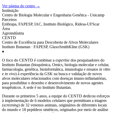
Ver página do centro →
Instituição
Centro de Biologia Molecular e Engenharia Genética - Unicamp
Parceiros
Embrapa, FAPESP, IAC, Instituto Biológico, Ridesa-UFScar
Área
Agroindústria
CENTD
Centro de Excelência para Descoberta de Alvos Moleculares
Instituto Butantan · FAPESP, GlaxoSmithKline (GSK)
▾
O foco do CENTD é combinar a
expertise
dos pesquisadores do
Instituto Butantan (bioquímica, Omics, biologia molecular e celular,
farmacologia, genética, bioinformática, imunologia e ensaios
in vitro
e
in vivo
) à experiência da GSK na busca e validação de novos
alvos moleculares relacionados com doenças imuno-inflamatórias,
para possibilitar o desenho e desenvolvimento de novos agentes
terapêuticos. A sede é no Instituto Butantan.
Durante os primeiros 5 anos, a equipe do CENTD dedicou esforços
à implementação de 6 modelos celulares que permitiram a triagem
(
screening
) de 32 venenos animais, originários de diferentes locais
do mundo e 18 peptídeos sintéticos, originados por meio de análise