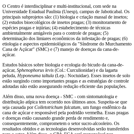
O Centro é interdisciplinar e multi-institucional, com sede na
Universidade Estadual Paulista (Unesp), campus de Jaboticabal. Os
principais subprojetos são: (1) biologia e criação massal de insetos;
(2) estudos bioecológicos de insetos pragas; (3) monitoramento de
espécies pragas e injúrias; (4) estabelecimento de técnicas
ambientalmente amigáveis para o controle de pragas; (5)
determinação dos limiares econômicos da infestação de pragas; (6)
etiologia e aspectos epidemiológicos da "Síndrome do Murchamento
Cana de Açúcar" (SMC) e (7) manejo de doenças da cana-de-
açúcar.
Estudos básicos sobre biologia e ecologia do bicudo da cana-de-
açúcar,
Sphenophorus levis
(Col.: Curculionidae) e da lagarta
peluda,
Hyponeuma taltula
(Lep.: Noctuidae). Esses insetos de solo
estão surgindo como importantes pragas e as estratégias de controle
adotadas não estão assegurando redução eficiente das populações.
Além disso, uma nova doença - SMC - com sintomatologia e
distribuição atípica tem ocorrido nos últimos anos. Suspeita-se que
seja causada por
Colletotrichum falcatum
, um fungo endêmico da
cana de açúcar e responsável pela podridão vermelha. Essas pragas
e doenças estão causando grande perda de rendimento e,
consequentemente, comprometem o setor sucro-alcooleiro. Os
resultados obtidos e as tecnologias desenvolvidas serão transferidos