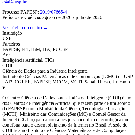
c4ai@usp.br
Processo FAPESP:
2019/07665-4
Período de vigência: agosto de 2020 a julho de 2026
Ver página do centro →
Instituição
USP
Parceiros
FAPESP, FEI, IBM, ITA, PUCSP
Área
Inteligência Artificial, TICs
CDII
Ciência de Dados para a Indústria Inteligente
Instituto de Ciências Matemáticas e de Computação (ICMC) da USP
· AI2, CGI.BR, FAPESP, MCOM, MCTI, Senai, Unesp, Unicamp
▾
O Centro Ciência de Dados para a Indústria Inteligente (CDII) é um
dos Centros de Inteligência Artificial que fazem parte de um acordo
da FAPESP com o Ministério da Ciência, Tecnologia e Inovação
(MCTI), Ministério das Comunicações (MC) e Comitê Gestor da
Internet (CGI.br) para apoio à pesquisa científica e tecnológica que
contribua para o desenvolvimento da Internet no Brasil. A sede do
CDII fica no Instituto de Ciências Matemáticas e de Computação