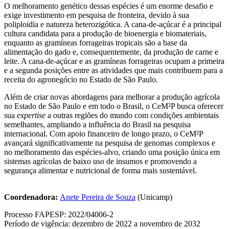
O melhoramento genético dessas espécies é um enorme desafio e
exige investimento em pesquisa de fronteira, devido à sua
poliploidia e natureza heterozigótica. A cana-de-açúcar é a principal
cultura candidata para a produção de bioenergia e biomateriais,
enquanto as gramíneas forrageiras tropicais são a base da
alimentação do gado e, consequentemente, da produção de carne e
leite. A cana-de-açúcar e as gramíneas forrageiras ocupam a primeira
e a segunda posições entre as atividades que mais contribuem para a
receita do agronegócio no Estado de São Paulo.
Além de criar novas abordagens para melhorar a produção agrícola
no Estado de São Paulo e em todo o Brasil, o CeM²P busca oferecer
sua
expertise
a outras regiões do mundo com condições ambientais
semelhantes, ampliando a influência do Brasil na pesquisa
internacional. Com apoio financeiro de longo prazo, o CeM²P
avançará significativamente na pesquisa de genomas complexos e
no melhoramento das espécies-alvo, criando uma posição única em
sistemas agrícolas de baixo uso de insumos e promovendo a
segurança alimentar e nutricional de forma mais sustentável.
Coordenadora:
Anete Pereira de Souza
(Unicamp)
Processo FAPESP: 2022/04006-2
Período de vigência: dezembro de 2022 a novembro de 2032