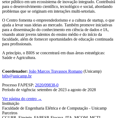
setor público em um ecossistema de inovação integrado. Contribuirá
para o desenvolvimento científico, tecnológico e social, abordando
problemas que se originam em interações multi-setoriais.
O Centro fomenta o empreendedorismo e a cultura de startup, o que
ajuda a levar suas ideias ao mercado. Também promove iniciativas
para a disseminação do conhecimento em ciência de dados e IA,
visando atrair jovens talentos do ensino médio e do início da
faculdade, além de fornecer oportunidades de educação continuada
para profissionais.
A princípio, o BI0S se concentrará em duas áreas estratégicas:
Saúde e Agricultura.
Coordenador:
João Marcos Travassos Romano
(Unicamp)
bi0s@unicamp.br
Processo FAPESP:
2020/09838-0
Período de vigência: setembro de 2023 a agosto de 2028
Ver página do centro →
Instituição
Faculdade de Engenharia Elétrica e de Computação - Unicamp
Parceiros
CGI.BR, Einstein, FAPESP, Fiocruz, ITA, MCOM, MCTI,