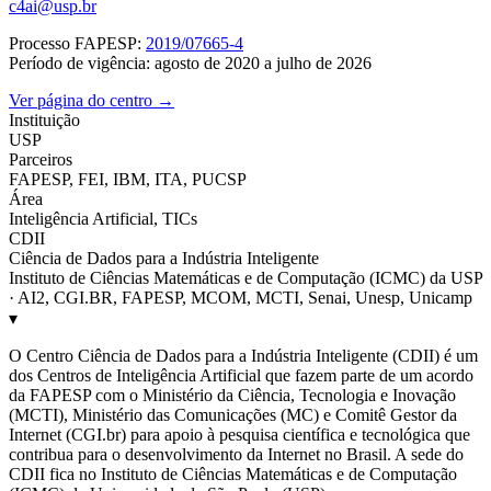
c4ai@usp.br
Processo FAPESP:
2019/07665-4
Período de vigência: agosto de 2020 a julho de 2026
Ver página do centro →
Instituição
USP
Parceiros
FAPESP, FEI, IBM, ITA, PUCSP
Área
Inteligência Artificial, TICs
CDII
Ciência de Dados para a Indústria Inteligente
Instituto de Ciências Matemáticas e de Computação (ICMC) da USP
· AI2, CGI.BR, FAPESP, MCOM, MCTI, Senai, Unesp, Unicamp
▾
O Centro Ciência de Dados para a Indústria Inteligente (CDII) é um
dos Centros de Inteligência Artificial que fazem parte de um acordo
da FAPESP com o Ministério da Ciência, Tecnologia e Inovação
(MCTI), Ministério das Comunicações (MC) e Comitê Gestor da
Internet (CGI.br) para apoio à pesquisa científica e tecnológica que
contribua para o desenvolvimento da Internet no Brasil. A sede do
CDII fica no Instituto de Ciências Matemáticas e de Computação