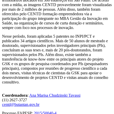
termômetros alocados em 300 endereços em São Paulo. De acordo
com a mídia, as imagens CENTD provavelmente foram visualizadas
por mais de 2 milhões de pessoas. Além disso, também foram
oferecidos pelo CENTD formação empreendedora via a
participação do grupo integrante no MBA Gestão da Inovação em
Saúde, na organização de cursos de curta duração e seminários,
sempre com foco nos processos de inovação.
Nesse período, foram aplicadas 5 patentes no INPI/PCT e
publicados 34 artigos científicos. Mais de 50 alunos de mestrado e
doutorado, supervisionados pelos investigadores principais (PIs),
concluíram as suas teses e, mais de 20 pós-doutorandos, foram
supervisionados pelos PIs. Além disso, existe também a
transferência de know-how entre os principais atores do projeto
GSK e os grupos de pesquisa coordenados por PIs (pesquisadores
principais), compostos por reuniões de progresso científico a cada
dois meses, visitas técnicas de cientistas da GSK para apoiar o
desenvolvimento de projetos CENTD e visitas anuais do conselho
consultivo.
Coordenadora
:
Ana Marisa Chudzinski Tavassi
(11) 2627-3727
centd@butantan.gov.br
Processo FAPESP:
2015/50040-4