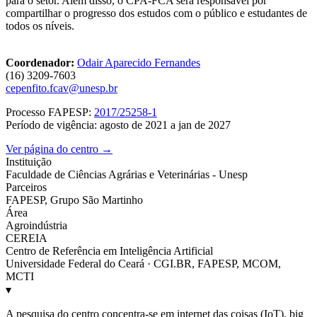
para o setor. Além disso, o CPA-FCA será responsável por
compartilhar o progresso dos estudos com o público e estudantes de
todos os níveis.
Coordenador:
Odair Aparecido Fernandes
(16) 3209-7603
cepenfito.fcav@unesp.br
Processo FAPESP:
2017/25258-1
Período de vigência: agosto de 2021 a jan de 2027
Ver página do centro →
Instituição
Faculdade de Ciências Agrárias e Veterinárias - Unesp
Parceiros
FAPESP, Grupo São Martinho
Área
Agroindústria
CEREIA
Centro de Referência em Inteligência Artificial
Universidade Federal do Ceará · CGI.BR, FAPESP, MCOM,
MCTI
▾
A pesquisa do centro concentra-se em internet das coisas (IoT), big