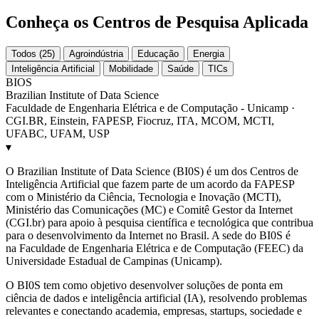
Conheça os Centros de Pesquisa Aplicada
Todos (25)
Agroindústria
Educação
Energia
Inteligência Artificial
Mobilidade
Saúde
TICs
BIOS
Brazilian Institute of Data Science
Faculdade de Engenharia Elétrica e de Computação - Unicamp ·
CGI.BR, Einstein, FAPESP, Fiocruz, ITA, MCOM, MCTI,
UFABC, UFAM, USP
▾
O Brazilian Institute of Data Science (BI0S) é um dos Centros de
Inteligência Artificial que fazem parte de um acordo da FAPESP
com o Ministério da Ciência, Tecnologia e Inovação (MCTI),
Ministério das Comunicações (MC) e Comitê Gestor da Internet
(CGI.br) para apoio à pesquisa científica e tecnológica que contribua
para o desenvolvimento da Internet no Brasil. A sede do BI0S é
na Faculdade de Engenharia Elétrica e de Computação (FEEC) da
Universidade Estadual de Campinas (Unicamp).
O BI0S tem como objetivo desenvolver soluções de ponta em
ciência de dados e inteligência artificial (IA), resolvendo problemas
relevantes e conectando academia, empresas, startups, sociedade e