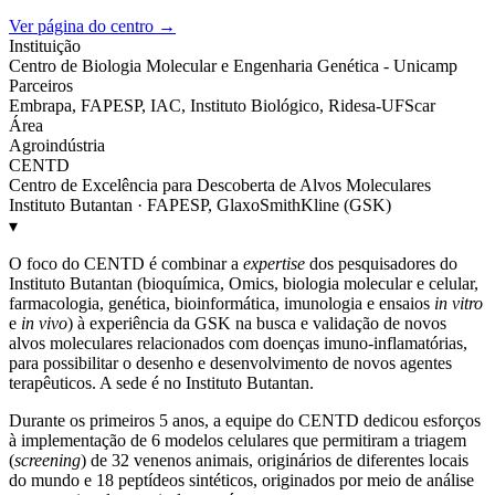
Ver página do centro →
Instituição
Centro de Biologia Molecular e Engenharia Genética - Unicamp
Parceiros
Embrapa, FAPESP, IAC, Instituto Biológico, Ridesa-UFScar
Área
Agroindústria
CENTD
Centro de Excelência para Descoberta de Alvos Moleculares
Instituto Butantan · FAPESP, GlaxoSmithKline (GSK)
▾
O foco do CENTD é combinar a
expertise
dos pesquisadores do
Instituto Butantan (bioquímica, Omics, biologia molecular e celular,
farmacologia, genética, bioinformática, imunologia e ensaios
in vitro
e
in vivo
) à experiência da GSK na busca e validação de novos
alvos moleculares relacionados com doenças imuno-inflamatórias,
para possibilitar o desenho e desenvolvimento de novos agentes
terapêuticos. A sede é no Instituto Butantan.
Durante os primeiros 5 anos, a equipe do CENTD dedicou esforços
à implementação de 6 modelos celulares que permitiram a triagem
(
screening
) de 32 venenos animais, originários de diferentes locais
do mundo e 18 peptídeos sintéticos, originados por meio de análise