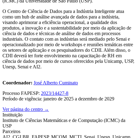
(ICMC) da Universidade de São Paulo (USP).
O Centro de Ciência de Dados para a Indústria Inteligente atua
como um hub de análise avançada de dados para a indústria,
visando aprimorar a eficiência operacional, a qualidade dos
produtos, a inovação e a sustentabilidade por meio da aplicação de
ciência de dados e técnicas de análise de dados em processos
industriais. O contato com as indústrias será mediado pelo Senai e
operacionalizado por meio de workshops e reuniões temáticas entre
os setores de aplicação e os pesquisadores do CDII. Além disso, o
CDII deverá ter forte envolvimento na capacitação de RH em
ciência de dados por meio de cursos oferecidos pela Unicamp, USP,
Unesp, Senai e AI2.
Coordenador:
José Alberto Cuminato
Processo FAPESP:
2023/14427-8
Período de vigência: janeiro de 2025 a dezembro de 2029
Ver página do centro →
Instituição
Instituto de Ciências Matemáticas e de Computação (ICMC) da
USP
Parceiros
AI2, CGI.BR, FAPESP, MCOM, MCTI, Senai, Unesp, Unicamp