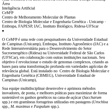
Área
Inteligência Artificial
CeM²P
Centro de Melhoramento Molecular de Plantas
Centro de Biologia Molecular e Engenharia Genética - Unicamp ·
Embrapa, FAPESP, IAC, Instituto Biológico, Ridesa-UFScar
▾
O CeM²P é uma rede com pesquisadores da Universidade Estadual
de Campinas (Unicamp), Embrapa, Instituto Agronômico (IAC) e a
Rede Interuniversitária para o Desenvolvimento do Setor
Sucroenergético (Ridesa) na Universidade Federal de São Carlos
(UFSCar), em colaboração com outras instituições nacionais. Seu
objetivo é revolucionar o estudo de genomas complexos, criando as
bases para uma transformação profunda em variedades agrícolas de
relevância global. Está instalado no Centro de Biologia Molecular e
Engenharia Genética (CBMEG), Universidade Estadual de
Campinas (Unicamp),
Sua equipe multidisciplinar desenvolve e aprimora métodos
inovadores, de ponta, e melhores práticas para maximizar de forma
sustentável os ganhos genéticos na cana-de-açúcar (
Saccharum
spp
.
) e em gramíneas forrageiras utilizadas em pastagens (
Urochloa
spp
., M. maximus
e
Paspalum
spp
.
).