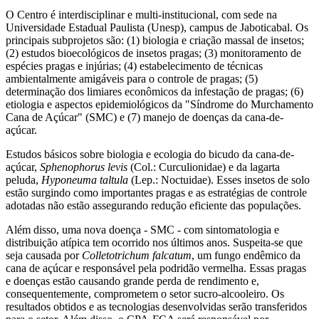
O Centro é interdisciplinar e multi-institucional, com sede na
Universidade Estadual Paulista (Unesp), campus de Jaboticabal. Os
principais subprojetos são: (1) biologia e criação massal de insetos;
(2) estudos bioecológicos de insetos pragas; (3) monitoramento de
espécies pragas e injúrias; (4) estabelecimento de técnicas
ambientalmente amigáveis para o controle de pragas; (5)
determinação dos limiares econômicos da infestação de pragas; (6)
etiologia e aspectos epidemiológicos da "Síndrome do Murchamento
Cana de Açúcar" (SMC) e (7) manejo de doenças da cana-de-
açúcar.
Estudos básicos sobre biologia e ecologia do bicudo da cana-de-
açúcar,
Sphenophorus levis
(Col.: Curculionidae) e da lagarta
peluda,
Hyponeuma taltula
(Lep.: Noctuidae). Esses insetos de solo
estão surgindo como importantes pragas e as estratégias de controle
adotadas não estão assegurando redução eficiente das populações.
Além disso, uma nova doença - SMC - com sintomatologia e
distribuição atípica tem ocorrido nos últimos anos. Suspeita-se que
seja causada por
Colletotrichum falcatum
, um fungo endêmico da
cana de açúcar e responsável pela podridão vermelha. Essas pragas
e doenças estão causando grande perda de rendimento e,
consequentemente, comprometem o setor sucro-alcooleiro. Os
resultados obtidos e as tecnologias desenvolvidas serão transferidos