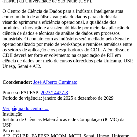
(ICMC) da Universidade de São Paulo (USP).
O Centro de Ciência de Dados para a Indústria Inteligente atua
como um hub de análise avançada de dados para a indústria,
visando aprimorar a eficiência operacional, a qualidade dos
produtos, a inovação e a sustentabilidade por meio da aplicação de
ciência de dados e técnicas de análise de dados em processos
industriais. O contato com as indústrias será mediado pelo Senai e
operacionalizado por meio de workshops e reuniões temáticas entre
os setores de aplicação e os pesquisadores do CDII. Além disso, o
CDII deverá ter forte envolvimento na capacitação de RH em
ciência de dados por meio de cursos oferecidos pela Unicamp, USP,
Unesp, Senai e AI2.
Coordenador:
José Alberto Cuminato
Processo FAPESP:
2023/14427-8
Período de vigência: janeiro de 2025 a dezembro de 2029
Ver página do centro →
Instituição
Instituto de Ciências Matemáticas e de Computação (ICMC) da
USP
Parceiros
AI2, CGI.BR, FAPESP, MCOM, MCTI, Senai, Unesp, Unicamp