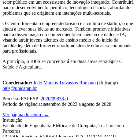
setor público em um ecossistema de inovação integrado. Contribuirá
para o desenvolvimento científico, tecnológico e social, abordando
problemas que se originam em interações multi-setoriais.
O Centro fomenta o empreendedorismo e a cultura de startup, o que
ajuda a levar suas ideias ao mercado. Também promove iniciativas
para a disseminação do conhecimento em ciência de dados e IA,
visando atrair jovens talentos do ensino médio e do início da
faculdade, além de fornecer oportunidades de educação continuada
para profissionais.
A princípio, o BI0S se concentrará em duas áreas estratégicas:
Saúde e Agricultura.
Coordenador:
João Marcos Travassos Romano
(Unicamp)
bi0s@unicamp.br
Processo FAPESP:
2020/09838-0
Período de vigência: setembro de 2023 a agosto de 2028
Ver página do centro →
Instituição
Faculdade de Engenharia Elétrica e de Computação - Unicamp
Parceiros
CGI.BR, Einstein, FAPESP, Fiocruz, ITA, MCOM, MCTI,