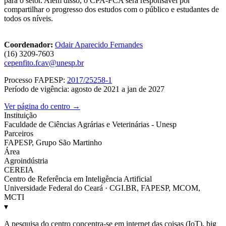
para o setor. Além disso, o CPA-FCA será responsável por
compartilhar o progresso dos estudos com o público e estudantes de
todos os níveis.
Coordenador:
Odair Aparecido Fernandes
(16) 3209-7603
cepenfito.fcav@unesp.br
Processo FAPESP:
2017/25258-1
Período de vigência: agosto de 2021 a jan de 2027
Ver página do centro →
Instituição
Faculdade de Ciências Agrárias e Veterinárias - Unesp
Parceiros
FAPESP, Grupo São Martinho
Área
Agroindústria
CEREIA
Centro de Referência em Inteligência Artificial
Universidade Federal do Ceará · CGI.BR, FAPESP, MCOM,
MCTI
▾
A pesquisa do centro concentra-se em internet das coisas (IoT), big