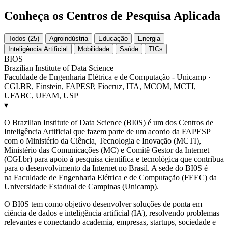
Conheça os Centros de Pesquisa Aplicada
Todos (25)
Agroindústria
Educação
Energia
Inteligência Artificial
Mobilidade
Saúde
TICs
BIOS
Brazilian Institute of Data Science
Faculdade de Engenharia Elétrica e de Computação - Unicamp ·
CGI.BR, Einstein, FAPESP, Fiocruz, ITA, MCOM, MCTI,
UFABC, UFAM, USP
▾
O Brazilian Institute of Data Science (BI0S) é um dos Centros de
Inteligência Artificial que fazem parte de um acordo da FAPESP
com o Ministério da Ciência, Tecnologia e Inovação (MCTI),
Ministério das Comunicações (MC) e Comitê Gestor da Internet
(CGI.br) para apoio à pesquisa científica e tecnológica que contribua
para o desenvolvimento da Internet no Brasil. A sede do BI0S é
na Faculdade de Engenharia Elétrica e de Computação (FEEC) da
Universidade Estadual de Campinas (Unicamp).
O BI0S tem como objetivo desenvolver soluções de ponta em
ciência de dados e inteligência artificial (IA), resolvendo problemas
relevantes e conectando academia, empresas, startups, sociedade e