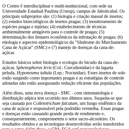
O Centro é interdisciplinar e multi-institucional, com sede na
Universidade Estadual Paulista (Unesp), campus de Jaboticabal. Os
principais subprojetos são: (1) biologia e criação massal de insetos;
(2) estudos bioecológicos de insetos pragas; (3) monitoramento de
espécies pragas e injúrias; (4) estabelecimento de técnicas
ambientalmente amigáveis para o controle de pragas; (5)
determinação dos limiares econômicos da infestação de pragas; (6)
etiologia e aspectos epidemiológicos da "Síndrome do Murchamento
Cana de Açúcar" (SMC) e (7) manejo de doenças da cana-de-
açúcar.
Estudos básicos sobre biologia e ecologia do bicudo da cana-de-
açúcar,
Sphenophorus levis
(Col.: Curculionidae) e da lagarta
peluda,
Hyponeuma taltula
(Lep.: Noctuidae). Esses insetos de solo
estão surgindo como importantes pragas e as estratégias de controle
adotadas não estão assegurando redução eficiente das populações.
Além disso, uma nova doença - SMC - com sintomatologia e
distribuição atípica tem ocorrido nos últimos anos. Suspeita-se que
seja causada por
Colletotrichum falcatum
, um fungo endêmico da
cana de açúcar e responsável pela podridão vermelha. Essas pragas
e doenças estão causando grande perda de rendimento e,
consequentemente, comprometem o setor sucro-alcooleiro. Os
resultados obtidos e as tecnologias desenvolvidas serão transferidos