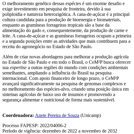
O melhoramento genético dessas espécies é um enorme desafio e
exige investimento em pesquisa de fronteira, devido à sua
poliploidia e natureza heterozigótica. A cana-de-açúcar é a principal
cultura candidata para a produção de bioenergia e biomateriais,
enquanto as gramíneas forrageiras tropicais são a base da
alimentação do gado e, consequentemente, da produção de carne e
leite. A cana-de-açúcar e as gramíneas forrageiras ocupam a primeira
e a segunda posições entre as atividades que mais contribuem para a
receita do agronegócio no Estado de São Paulo.
Além de criar novas abordagens para melhorar a produção agrícola
no Estado de São Paulo e em todo o Brasil, o CeM²P busca oferecer
sua
expertise
a outras regiões do mundo com condições ambientais
semelhantes, ampliando a influência do Brasil na pesquisa
internacional. Com apoio financeiro de longo prazo, o CeM²P
avançará significativamente na pesquisa de genomas complexos e
no melhoramento das espécies-alvo, criando uma posição única em
sistemas agrícolas de baixo uso de insumos e promovendo a
segurança alimentar e nutricional de forma mais sustentável.
Coordenadora:
Anete Pereira de Souza
(Unicamp)
Processo FAPESP: 2022/04006-2
Período de vigência: dezembro de 2022 a novembro de 2032