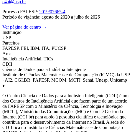
c4ai@usp.br
Processo FAPESP:
2019/07665-4
Período de vigência: agosto de 2020 a julho de 2026
Ver página do centro →
Instituição
USP
Parceiros
FAPESP, FEI, IBM, ITA, PUCSP
Área
Inteligência Artificial, TICs
CDII
Ciência de Dados para a Indústria Inteligente
Instituto de Ciências Matemáticas e de Computação (ICMC) da USP
· AI2, CGI.BR, FAPESP, MCOM, MCTI, Senai, Unesp, Unicamp
▾
O Centro Ciência de Dados para a Indústria Inteligente (CDII) é um
dos Centros de Inteligência Artificial que fazem parte de um acordo
da FAPESP com o Ministério da Ciência, Tecnologia e Inovação
(MCTI), Ministério das Comunicações (MC) e Comitê Gestor da
Internet (CGI.br) para apoio à pesquisa científica e tecnológica que
contribua para o desenvolvimento da Internet no Brasil. A sede do
CDII fica no Instituto de Ciências Matemáticas e de Computação