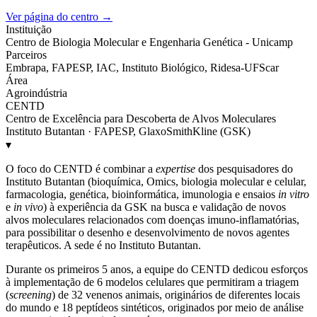
Ver página do centro →
Instituição
Centro de Biologia Molecular e Engenharia Genética - Unicamp
Parceiros
Embrapa, FAPESP, IAC, Instituto Biológico, Ridesa-UFScar
Área
Agroindústria
CENTD
Centro de Excelência para Descoberta de Alvos Moleculares
Instituto Butantan · FAPESP, GlaxoSmithKline (GSK)
▾
O foco do CENTD é combinar a
expertise
dos pesquisadores do
Instituto Butantan (bioquímica, Omics, biologia molecular e celular,
farmacologia, genética, bioinformática, imunologia e ensaios
in vitro
e
in vivo
) à experiência da GSK na busca e validação de novos
alvos moleculares relacionados com doenças imuno-inflamatórias,
para possibilitar o desenho e desenvolvimento de novos agentes
terapêuticos. A sede é no Instituto Butantan.
Durante os primeiros 5 anos, a equipe do CENTD dedicou esforços
à implementação de 6 modelos celulares que permitiram a triagem
(
screening
) de 32 venenos animais, originários de diferentes locais
do mundo e 18 peptídeos sintéticos, originados por meio de análise