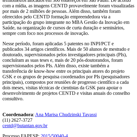
termômetros alocados em 300 endereços em São Paulo. De acordo
com a mídia, as imagens CENTD provavelmente foram visualizadas
por mais de 2 milhões de pessoas. Além disso, também foram
oferecidos pelo CENTD formação empreendedora via a
participação do grupo integrante no MBA Gestão da Inovação em
Saúde, na organização de cursos de curta duração e seminários,
sempre com foco nos processos de inovação.
Nesse período, foram aplicadas 5 patentes no INPI/PCT e
publicados 34 artigos científicos. Mais de 50 alunos de mestrado e
doutorado, supervisionados pelos investigadores principais (PIs),
concluíram as suas teses e, mais de 20 pós-doutorandos, foram
supervisionados pelos PIs. Além disso, existe também a
transferência de know-how entre os principais atores do projeto
GSK e os grupos de pesquisa coordenados por PIs (pesquisadores
principais), compostos por reuniões de progresso científico a cada
dois meses, visitas técnicas de cientistas da GSK para apoiar o
desenvolvimento de projetos CENTD e visitas anuais do conselho
consultivo.
Coordenadora
:
Ana Marisa Chudzinski Tavassi
(11) 2627-3727
centd@butantan.gov.br
Processo FAPESP:
2015/50040-4