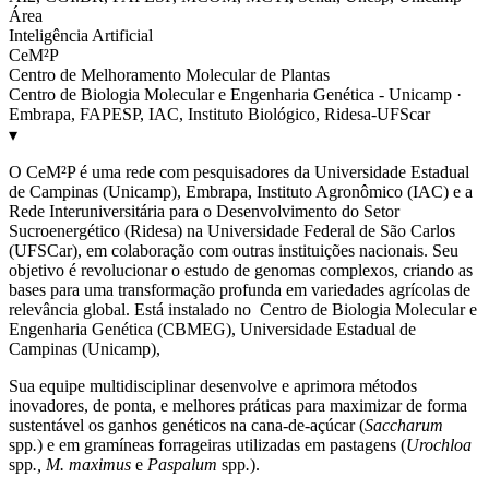
Área
Inteligência Artificial
CeM²P
Centro de Melhoramento Molecular de Plantas
Centro de Biologia Molecular e Engenharia Genética - Unicamp ·
Embrapa, FAPESP, IAC, Instituto Biológico, Ridesa-UFScar
▾
O CeM²P é uma rede com pesquisadores da Universidade Estadual
de Campinas (Unicamp), Embrapa, Instituto Agronômico (IAC) e a
Rede Interuniversitária para o Desenvolvimento do Setor
Sucroenergético (Ridesa) na Universidade Federal de São Carlos
(UFSCar), em colaboração com outras instituições nacionais. Seu
objetivo é revolucionar o estudo de genomas complexos, criando as
bases para uma transformação profunda em variedades agrícolas de
relevância global. Está instalado no Centro de Biologia Molecular e
Engenharia Genética (CBMEG), Universidade Estadual de
Campinas (Unicamp),
Sua equipe multidisciplinar desenvolve e aprimora métodos
inovadores, de ponta, e melhores práticas para maximizar de forma
sustentável os ganhos genéticos na cana-de-açúcar (
Saccharum
spp
.
) e em gramíneas forrageiras utilizadas em pastagens (
Urochloa
spp
., M. maximus
e
Paspalum
spp
.
).